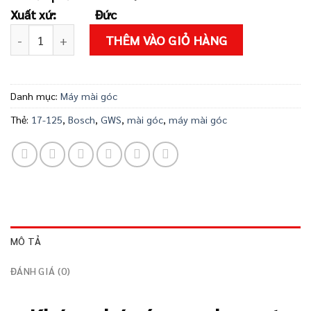
3.300.000 ₫.
là:
Xuất xứ:
Đức
3.133.000 ₫
Mài góc Bosch GWS 17-125CI số lượng
THÊM VÀO GIỎ HÀNG
Danh mục:
Máy mài góc
Thẻ:
17-125
,
Bosch
,
GWS
,
mài góc
,
máy mài góc
MÔ TẢ
ĐÁNH GIÁ (0)