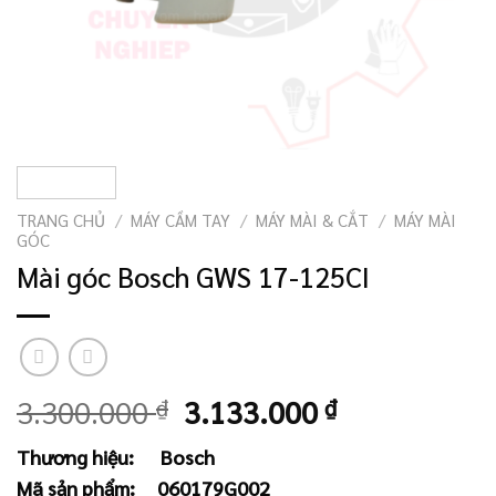
TRANG CHỦ
/
MÁY CẦM TAY
/
MÁY MÀI & CẮT
/
MÁY MÀI
GÓC
Mài góc Bosch GWS 17-125CI
Giá
Giá
3.300.000
₫
3.133.000
₫
gốc
hiện
Thương hiệu:
Bosch
là:
tại
Mã sản phẩm:
060179G002