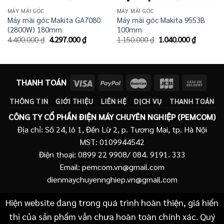
MÁY MÀI GÓC
MÁY MÀI GÓC
Máy mài góc Makita GA7080
Máy mài góc Makita 9553B
(2800W) 180mm
100mm
Giá
Giá
Giá
Giá
4.400.000
₫
4.297.000
₫
1.150.000
₫
1.040.000
₫
gốc
hiện
gốc
hiện
là:
tại
là:
tại
4.400.000 ₫.
là:
1.150.000 ₫.
là:
4.297.000 ₫.
1.040.00
THANH TOÁN
THÔNG TIN
GIỚI THIỆU
LIÊN HỆ
DỊCH VỤ
THANH TOÁN
CÔNG TY CỔ PHẦN ĐIỆN MÁY CHUYÊN NGHIỆP (PEMCOM)
Địa chỉ: Số 24, lô 1, Đền Lừ 2, p. Tương Mai, tp. Hà Nội
MST: 0109944542
Điện thoại: 0899 22 9908/ 084. 9191. 333
Email: pemcom.vn@gmail.com
dienmaychuyennghiep.vn@gmail.com
Hiện website đang trong quá trình hoàn thiện, giá hiển
thị của sản phẩm vẫn chưa hoàn toàn chính xác. Quý