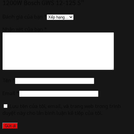
1200W Bosch GWS 12-125 S”
Đánh giá của bạn
*
Nhận xét của bạn
*
Tên
*
Email
*
Lưu tên của tôi, email, và trang web trong trình
duyệt này cho lần bình luận kế tiếp của tôi.