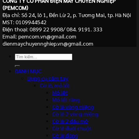
CÔNG TY CỔ PHẦN ĐIỆN MÁY CHUYÊN NGHIỆP
(PEMCOM)
Địa chỉ: Số 24, lô 1, Đền Lừ 2, p. Tương Mai, tp. Hà Nội
MST: 0109944542
Điện thoại: 0899 22 9908/ 084. 9191. 333
Email: pemcom.vn@gmail.com
dienmaychuyennghiep.vn@gmail.com
Tìm
kiếm:
DANH MỤC
Dụng cụ cầm tay
Cờ lê, mỏ lết
Mỏ lết
Mỏ lết răng
Cờ lê vòng miệng
Cờ lê 2 vòng miệng
Cờ lê 2 đầu mở
Cờ lê đuôi chuột
Cờ lê đóng