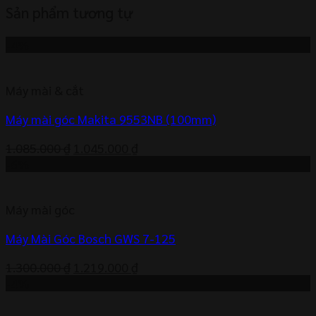
Sản phẩm tương tự
-4%
Máy mài & cắt
Máy mài góc Makita 9553NB (100mm)
Giá
Giá
1.085.000
₫
1.045.000
₫
gốc
hiện
-6%
là:
tại
1.085.000 ₫.
là:
Máy mài góc
1.045.000 ₫.
Máy Mài Góc Bosch GWS 7-125
Giá
Giá
1.300.000
₫
1.219.000
₫
gốc
hiện
-4%
là:
tại
1.300.000 ₫.
là: