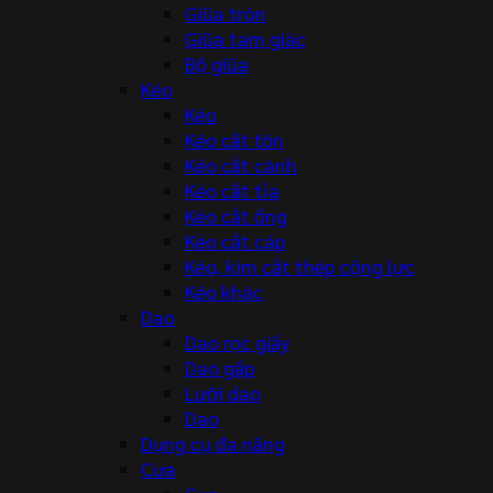
Giũa tròn
Giũa tam giác
Bộ giũa
Kéo
Kéo
Kéo cắt tôn
Kéo cắt cành
Kéo cắt tỉa
Kéo cắt ống
Kéo cắt cáp
Kéo, kìm cắt thép cộng lực
Kéo khác
Dao
Dao rọc giấy
Dao gấp
Lưỡi dao
Dao
Dụng cụ đa năng
Cưa