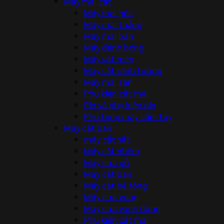
Máy mài cắt
Máy mài góc
Máy mài thẳng
Máy mài bàn
Máy đánh bóng
Máy vát mép
Máy cắt rãnh tường
Máy mài sàn
Phụ kiện cắt mài
Pin và phụ kiện pin
Phụ tùng máy cầm tay
Máy cắt bàn
máy cắt sắt
Máy cắt nhôm
Máy cưa gỗ
Máy cắt bàn
Máy cắt bê tông
Máy cưa vòng
Máy cưa vanh đứng
Phụ kiện cắt mài