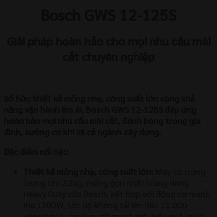
lượng
Bosch GWS 12-125S
Giải pháp hoàn hảo cho mọi nhu cầu mài
cắt chuyên nghiệp
Sở hữu thiết kế mỏng nhẹ, công suất lớn cùng khả
năng vận hành êm ái, Bosch GWS 12-125S đáp ứng
hoàn hảo mọi nhu cầu mài cắt, đánh bóng trong gia
đình, xưởng cơ khí và cả ngành xây dựng.
Đặc điểm nổi bật:
Thiết kế mỏng nhẹ, công suất lớn:
Máy có trọng
lượng chỉ 2.2kg, mỏng gọn nhất trong dòng
Heavy Duty của Bosch, kết hợp với động cơ mạnh
mẽ 1200W, tốc độ không tải lên đến 11.000
vòng/phút, tạo lực cắt mạnh mẽ, hiệu quả, giúp