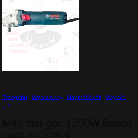
Trang chủ
/
Máy cầm tay
/
Máy mài & cắt
/
Máy mài
góc
Máy mài góc 1200W Bosch
GWS 12-125 S