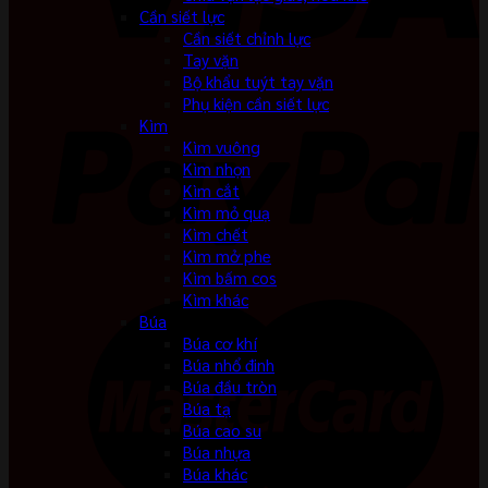
Cần siết lực
Cần siết chỉnh lực
Tay vặn
Bộ khẩu tuýt tay vặn
Phụ kiện cần siết lực
Kìm
Kìm vuông
Kìm nhọn
Kìm cắt
Kìm mỏ quạ
Kìm chết
Kìm mở phe
Kìm bấm cos
Kìm khác
Búa
Búa cơ khí
Búa nhổ đinh
Búa đầu tròn
Búa tạ
Búa cao su
Búa nhựa
Búa khác