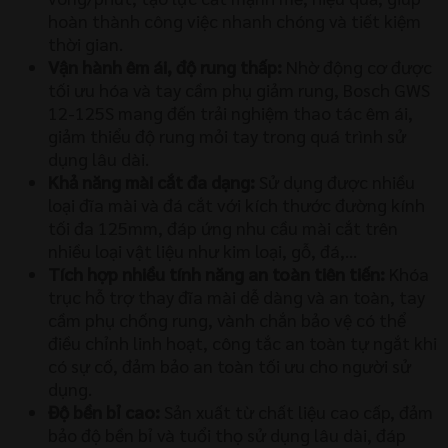
hoàn thành công việc nhanh chóng và tiết kiệm
thời gian.
Vận hành êm ái, độ rung thấp:
Nhờ động cơ được
tối ưu hóa và tay cầm phụ giảm rung, Bosch GWS
12-125S mang đến trải nghiệm thao tác êm ái,
giảm thiểu độ rung mỏi tay trong quá trình sử
dụng lâu dài.
Khả năng mài cắt đa dạng:
Sử dụng được nhiều
loại đĩa mài và đá cắt với kích thước đường kính
tối đa 125mm, đáp ứng nhu cầu mài cắt trên
nhiều loại vật liệu như kim loại, gỗ, đá,…
Tích hợp nhiều tính năng an toàn tiên tiến:
Khóa
trục hỗ trợ thay đĩa mài dễ dàng và an toàn, tay
cầm phụ chống rung, vành chắn bảo vệ có thể
điều chỉnh linh hoạt, công tắc an toàn tự ngắt khi
có sự cố, đảm bảo an toàn tối ưu cho người sử
dụng.
Độ bền bỉ cao:
Sản xuất từ chất liệu cao cấp, đảm
bảo độ bền bỉ và tuổi thọ sử dụng lâu dài, đáp