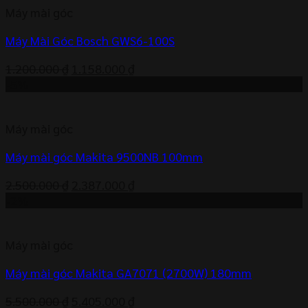
Máy mài góc
1.219.000 ₫.
Máy Mài Góc Bosch GWS6-100S
Giá
Giá
1.200.000
₫
1.158.000
₫
gốc
hiện
-5%
là:
tại
1.200.000 ₫.
là:
Máy mài góc
1.158.000 ₫.
Máy mài góc Makita 9500NB 100mm
Giá
Giá
2.500.000
₫
2.387.000
₫
gốc
hiện
-2%
là:
tại
2.500.000 ₫.
là:
Máy mài góc
2.387.000 ₫.
Máy mài góc Makita GA7071 (2700W) 180mm
Giá
Giá
5.500.000
₫
5.405.000
₫