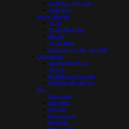
Cờ lê đai, cờ lê xích
Cờ lê khác
Tô vít, đầu vặn
Tô vít
Tô vít đầu khẩu
Đầu vít
Tô vít đóng
Chìa vặn lục giác, hoa khế
Cần siết lực
Cần siết chỉnh lực
Tay vặn
Bộ khẩu tuýt tay vặn
Phụ kiện cần siết lực
Kìm
Kìm vuông
Kìm nhọn
Kìm cắt
Kìm mỏ quạ
Kìm chết
Kìm mở phe