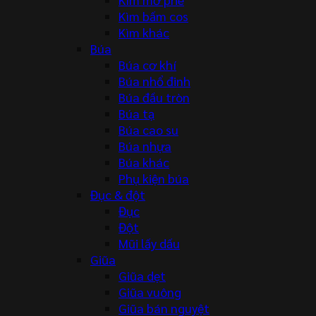
Kìm bấm cos
Kìm khác
Búa
Búa cơ khí
Búa nhổ đinh
Búa đầu tròn
Búa tạ
Búa cao su
Búa nhựa
Búa khác
Phụ kiện búa
Đục & đột
Đục
Đột
Mũi lấy dấu
Giũa
Giũa dẹt
Giũa vuông
Giũa bán nguyệt