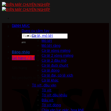
Skip
to
content
DANH MỤC
Dụng cụ cầm tay
Tìm
Cờ lê, mỏ lết
kiếm:
Mỏ lết
Mỏ lết răng
Cờ lê vòng miệng
Đăng nhập
Cờ lê 2 vòng miệng
Giỏ hàng /
0
₫
Cờ lê 2 đầu mở
Cờ lê đuôi chuột
Giỏ hàng
Cờ lê đóng
Cờ lê đai, cờ lê xích
No products in the cart.
Cờ lê khác
Tô vít, đầu vặn
Tô vít
Tô vít đầu khẩu
Đầu vít
Tô vít đóng
Chìa vặn lục giác, hoa khế