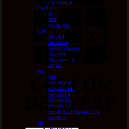
Phụ kiện búa
Đục & đột
Đục
Đột
Mũi lấy dấu
Giũa
Giũa dẹt
Giũa vuông
Giũa bán nguyệt
Giũa tròn
Giũa tam giác
Bộ giũa
Kéo
Kéo
Kéo cắt tôn
Kéo cắt cành
Kéo cắt tỉa
Kéo cắt ống
Kéo cắt cáp
Kéo, kìm cắt thép cộng lực
Kéo khác
Dao
Dao rọc giấy