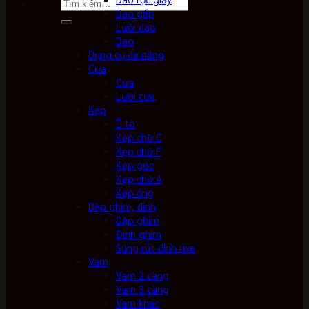
Tìm
Dao gấp
kiếm:
Lưỡi dao
Dao
Dụng cụ đa năng
Cưa
Cưa
Lưỡi cưa
Kẹp
Ê tô
Kẹp chữ C
Kẹp chữ F
Kẹp góc
Kẹp chữ A
Kẹp ống
Dập ghim, đinh
Dập ghim
Đinh ghim
Súng rút đinh rive
Vam
Vam 2 càng
Vam 3 càng
Vam khác