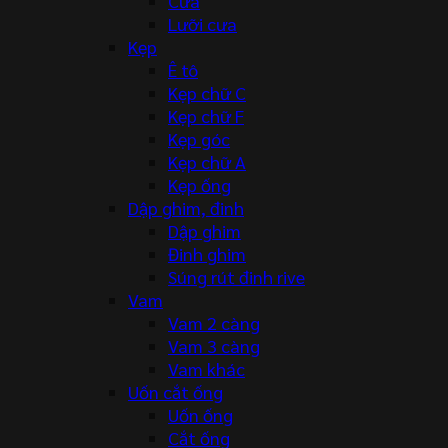
Cưa
Lưỡi cưa
Kẹp
Ê tô
Kẹp chữ C
Kẹp chữ F
Kẹp góc
Kẹp chữ A
Kẹp ống
Dập ghim, đinh
Dập ghim
Đinh ghim
Súng rút đinh rive
Vam
Vam 2 càng
Vam 3 càng
Vam khác
Uốn cắt ống
Uốn ống
Cắt ống