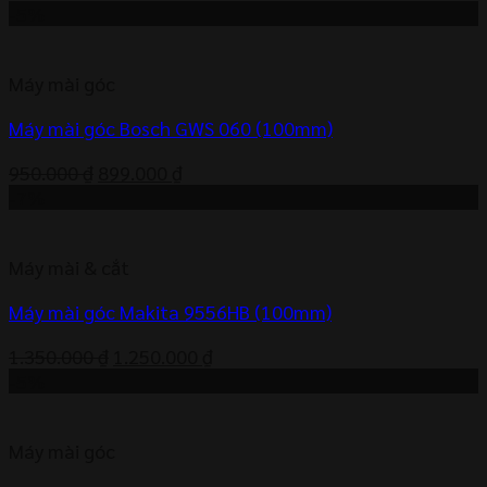
gốc
hiện
-5%
là:
tại
5.500.000 ₫.
là:
Máy mài góc
5.405.000 ₫.
Máy mài góc Bosch GWS 060 (100mm)
Giá
Giá
950.000
₫
899.000
₫
gốc
hiện
-7%
là:
tại
950.000 ₫.
là:
Máy mài & cắt
899.000 ₫.
Máy mài góc Makita 9556HB (100mm)
Giá
Giá
1.350.000
₫
1.250.000
₫
gốc
hiện
-5%
là:
tại
1.350.000 ₫.
là:
Máy mài góc
1.250.000 ₫.