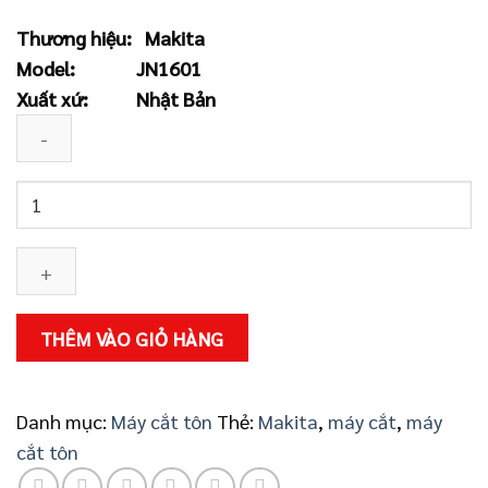
gốc
hiện
Thương hiệu:
Makita
là:
tại
Model:
JN1601
8.200.000 ₫.
là:
Xuất xứ:
Nhật Bản
7.931.000 ₫.
Máy
cắt
tôn
Makita
JN1601
số
THÊM VÀO GIỎ HÀNG
lượng
Danh mục:
Máy cắt tôn
Thẻ:
Makita
,
máy cắt
,
máy
cắt tôn