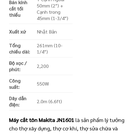
Bán kính
50mm (2″) +
cắt tối
Cạnh trong
thiểu
45mm (1-3/4″)
Xuất xứ
Nhật Bản
Tổng
261mm (10-
chiều dài:
1/4″)
Độ xọc /
2,200
phút:
Công
550W
suất:
Dây dẫn
2.0m (6.6ft)
điện:
Máy cắt tôn Makita JN1601
là sản phẩm lý tưởng
cho thợ xây dựng, thợ cơ khí, thợ sửa chữa và