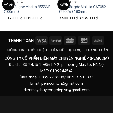
MÁY MÀI & CẮT
MÁY MÀI GÓC
-4%
-3%
Máy mài góc Makita 9553NB
Máy mài góc Makita GA7082
(100mm)
(2800W) 180mm
Giá
Giá
Giá
Giá
1.085.000
₫
1.045.000
₫
3.600.000
₫
3.496.000
₫
gốc
hiện
gốc
hiện
là:
tại
là:
tại
1.085.000 ₫.
là:
3.600.000 ₫.
là:
THANH TOÁN
1.045.000 ₫.
3.496.000
THÔNG TIN
GIỚI THIỆU
LIÊN HỆ
DỊCH VỤ
THANH TOÁN
CÔNG TY CỔ PHẦN ĐIỆN MÁY CHUYÊN NGHIỆP (PEMCOM)
Địa chỉ: Số 24, lô 1, Đền Lừ 2, p. Tương Mai, tp. Hà Nội
MST: 0109944542
Điện thoại: 0899 22 9908/ 084. 9191. 333
Email: pemcom.vn@gmail.com
dienmaychuyennghiep.vn@gmail.com