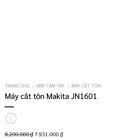
TRANG CHỦ
/
MÁY CẦM TAY
/
MÁY CẮT TÔN
Máy cắt tôn Makita JN1601
Giá
Giá
8.200.000
₫
7.931.000
₫