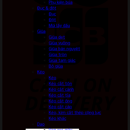
Phụ kiện búa
Đục & đột
Đục
Đột
Mũi lấy dấu
Giũa
Giũa dẹt
Giũa vuông
Giũa bán nguyệt
Giũa tròn
Giũa tam giác
Bộ giũa
Kéo
Kéo
Kéo cắt tôn
Kéo cắt cành
Kéo cắt tỉa
Kéo cắt ống
Kéo cắt cáp
Kéo, kìm cắt thép cộng lực
Kéo khác
Dao
Dao rọc giấy