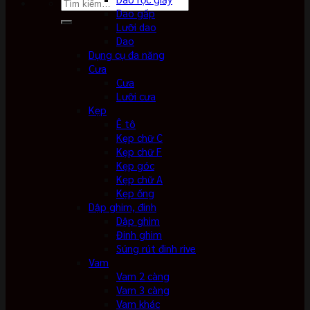
Tìm
Dao gấp
kiếm:
Lưỡi dao
Dao
Dụng cụ đa năng
Cưa
Cưa
Lưỡi cưa
Kẹp
Ê tô
Kẹp chữ C
Kẹp chữ F
Kẹp góc
Kẹp chữ A
Kẹp ống
Dập ghim, đinh
Dập ghim
Đinh ghim
Súng rút đinh rive
Vam
Vam 2 càng
Vam 3 càng
Vam khác