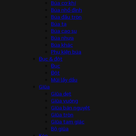
Búa cơ khí
Búa nhổ đinh
Búa đầu tròn
Búa tạ
Búa cao su
Búa nhựa
Búa khác
Phụ kiện búa
Đục & đột
Đục
Đột
Mũi lấy dấu
Giũa
Giũa dẹt
Giũa vuông
Giũa bán nguyệt
Giũa tròn
Giũa tam giác
Bộ giũa
Kéo