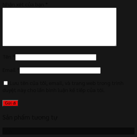
Nhận xét của bạn
*
Tên
*
Email
*
Lưu tên của tôi, email, và trang web trong trình
duyệt này cho lần bình luận kế tiếp của tôi.
Sản phẩm tương tự
-2%