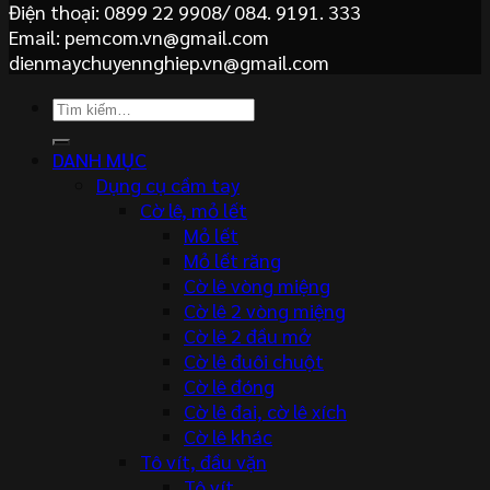
Điện thoại: 0899 22 9908/ 084. 9191. 333
Email: pemcom.vn@gmail.com
dienmaychuyennghiep.vn@gmail.com
Tìm
kiếm:
DANH MỤC
Dụng cụ cầm tay
Cờ lê, mỏ lết
Mỏ lết
Mỏ lết răng
Cờ lê vòng miệng
Cờ lê 2 vòng miệng
Cờ lê 2 đầu mở
Cờ lê đuôi chuột
Cờ lê đóng
Cờ lê đai, cờ lê xích
Cờ lê khác
Tô vít, đầu vặn
Tô vít