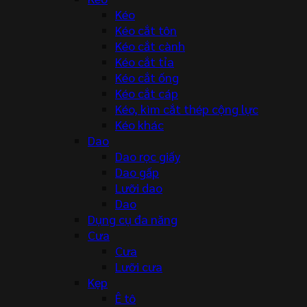
Kéo
Kéo cắt tôn
Kéo cắt cành
Kéo cắt tỉa
Kéo cắt ống
Kéo cắt cáp
Kéo, kìm cắt thép cộng lực
Kéo khác
Dao
Dao rọc giấy
Dao gấp
Lưỡi dao
Dao
Dụng cụ đa năng
Cưa
Cưa
Lưỡi cưa
Kẹp
Ê tô