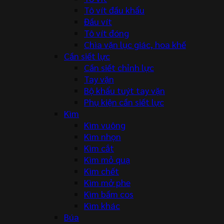
Tô vít đầu khẩu
Đầu vít
Tô vít đóng
Chìa vặn lục giác, hoa khế
Cần siết lực
Cần siết chỉnh lực
Tay vặn
Bộ khẩu tuýt tay vặn
Phụ kiện cần siết lực
Kìm
Kìm vuông
Kìm nhọn
Kìm cắt
Kìm mỏ quạ
Kìm chết
Kìm mở phe
Kìm bấm cos
Kìm khác
Búa