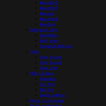
Kẹp chữ C
Kẹp chữ F
Kẹp góc
Kẹp chữ A
Kẹp ống
Dập ghim, đinh
Dập ghim
Đinh ghim
Súng rút đinh rive
Vam
Vam 2 càng
Vam 3 càng
Vam khác
Uốn cắt ống
Uốn ống
Cắt ống
Nối ống
Dụng cụ khác
Dụng cụ xây dựng
Dụng cụ thủy lực