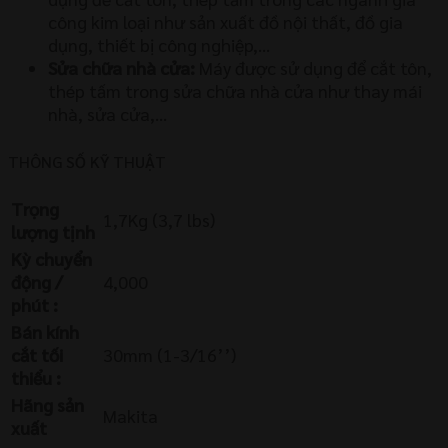
công kim loại như sản xuất đồ nội thất, đồ gia
dụng, thiết bị công nghiệp,…
Sửa chữa nhà cửa:
Máy được sử dụng để cắt tôn,
thép tấm trong sửa chữa nhà cửa như thay mái
nhà, sửa cửa,…
THÔNG SỐ KỸ THUẬT
Trọng
1,7Kg (3,7 lbs)
lượng tịnh
Kỳ chuyển
động /
4,000
phút :
Bán kính
cắt tối
30mm (1-3/16’’)
thiểu :
Hãng sản
Makita
xuất