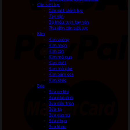
Cần siết lực
Cần siết chỉnh lực
Tay vặn
Bộ khẩu tuýt tay vặn
Phụ kiện cần siết lực
Kìm
Kìm vuông
Kìm nhọn
Kìm cắt
Kìm mỏ quạ
Kìm chết
Kìm mở phe
Kìm bấm cos
Kìm khác
Búa
Búa cơ khí
Búa nhổ đinh
Búa đầu tròn
Búa tạ
Búa cao su
Búa nhựa
Búa khác