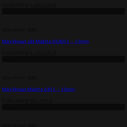
Giá
Giá
3.200.000
₫
3.080.000
₫
gốc
hiện
-3%
là:
tại
3.200.000 ₫.
là:
Máy khoan điện
3.080.000 ₫.
Máy khoan sắt Makita DS4011 – 13mm
Giá
Giá
5.300.000
₫
5.128.000
₫
gốc
hiện
-6%
là:
tại
5.300.000 ₫.
là:
Máy khoan điện
5.128.000 ₫.
Máy khoan Makita 6411 – 10mm
Giá
Giá
1.050.000
₫
986.000
₫
gốc
hiện
-2%
là:
tại
1.050.000 ₫.
là:
Máy khoan điện
986.000 ₫.