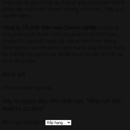
toàn cao và giá cả hợp lý, máy sẽ giúp bạn hoàn thành
công việc một cách nhanh chóng, chính xác, hiệu quả
và tiết kiệm.
Công ty Cổ phần Điện máy Chuyên nghiệp
tự hào là
nhà phân phối chính thức của Makita tại Việt Nam.
Chúng tôi cam kết cung cấp sản phẩm chính hãng,
chất lượng cao với giá cả cạnh tranh. Quý khách hàng
có thể liên hệ với chúng tôi để được tư vấn chi tiết và
mua sản phẩm
Đánh giá
Chưa có đánh giá nào.
Hãy là người đầu tiên nhận xét “Máy cắt tôn
Makita JS1602”
Đánh giá của bạn
*