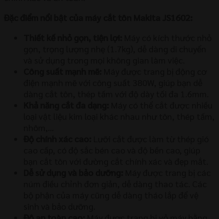
Đặc điểm nổi bật của máy cắt tôn Makita JS1602:
Thiết kế nhỏ gọn, tiện lợi:
Máy có kích thước nhỏ
gọn, trọng lượng nhẹ (1.7kg), dễ dàng di chuyển
và sử dụng trong mọi không gian làm việc.
Công suất mạnh mẽ:
Máy được trang bị động cơ
điện mạnh mẽ với công suất 380W, giúp bạn dễ
dàng cắt tôn, thép tấm với độ dày tối đa 1.6mm.
Khả năng cắt đa dạng:
Máy có thể cắt được nhiều
loại vật liệu kim loại khác nhau như tôn, thép tấm,
nhôm,…
Độ chính xác cao:
Lưỡi cắt được làm từ thép gió
cao cấp, có độ sắc bén cao và độ bền cao, giúp
bạn cắt tôn với đường cắt chính xác và đẹp mắt.
Dễ sử dụng và bảo dưỡng:
Máy được trang bị các
núm điều chỉnh đơn giản, dễ dàng thao tác. Các
bộ phận của máy cũng dễ dàng tháo lắp để vệ
sinh và bảo dưỡng.
Độ an toàn cao:
Máy được trang bị vỏ máy bằng