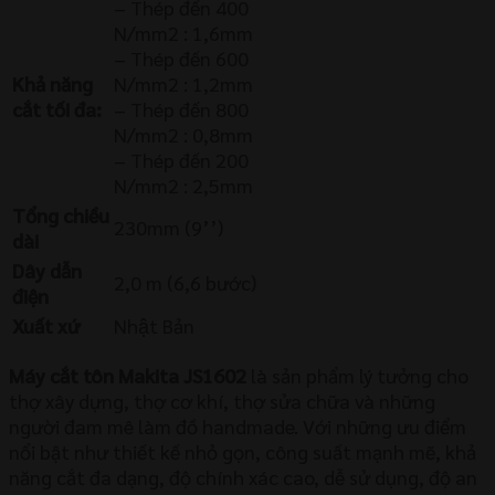
– Thép đến 400
N/mm2 : 1,6mm
– Thép đến 600
Khả năng
N/mm2 : 1,2mm
cắt tối đa:
– Thép đến 800
N/mm2 : 0,8mm
– Thép đến 200
N/mm2 : 2,5mm
Tổng chiều
230mm (9’’)
dài
Dây dẫn
2,0 m (6,6 bước)
điện
Xuất xứ
Nhật Bản
Máy cắt tôn Makita JS1602
là sản phẩm lý tưởng cho
thợ xây dựng, thợ cơ khí, thợ sửa chữa và những
người đam mê làm đồ handmade. Với những ưu điểm
nổi bật như thiết kế nhỏ gọn, công suất mạnh mẽ, khả
năng cắt đa dạng, độ chính xác cao, dễ sử dụng, độ an