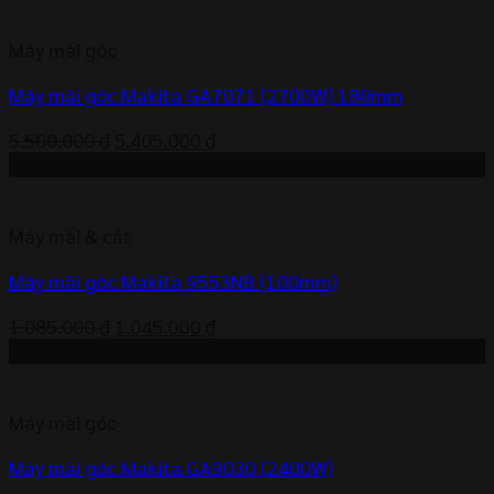
Máy mài góc
Máy mài góc Makita GA7071 (2700W) 180mm
Giá
Giá
5.500.000
₫
5.405.000
₫
gốc
hiện
-4%
là:
tại
5.500.000 ₫.
là:
Máy mài & cắt
5.405.000 ₫.
Máy mài góc Makita 9553NB (100mm)
Giá
Giá
1.085.000
₫
1.045.000
₫
gốc
hiện
-4%
là:
tại
1.085.000 ₫.
là:
Máy mài góc
1.045.000 ₫.
Máy mài góc Makita GA9030 (2400W)