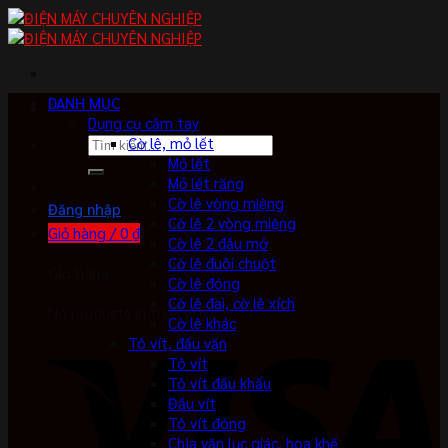
Skip
to
content
DANH MỤC
Dụng cụ cầm tay
Tìm
Cờ lê, mỏ lết
kiếm:
Mỏ lết
Mỏ lết răng
Cờ lê vòng miệng
Đăng nhập
Cờ lê 2 vòng miệng
Giỏ hàng /
0
₫
Cờ lê 2 đầu mở
Cờ lê đuôi chuột
Giỏ hàng
Cờ lê đóng
Cờ lê đai, cờ lê xích
No products in the cart.
Cờ lê khác
Tô vít, đầu vặn
Tô vít
Tô vít đầu khẩu
Đầu vít
Tô vít đóng
Chìa vặn lục giác, hoa khế