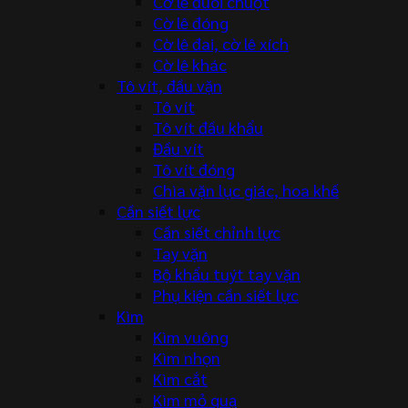
Cờ lê đuôi chuột
Cờ lê đóng
Cờ lê đai, cờ lê xích
Cờ lê khác
Tô vít, đầu vặn
Tô vít
Tô vít đầu khẩu
Đầu vít
Tô vít đóng
Chìa vặn lục giác, hoa khế
Cần siết lực
Cần siết chỉnh lực
Tay vặn
Bộ khẩu tuýt tay vặn
Phụ kiện cần siết lực
Kìm
Kìm vuông
Kìm nhọn
Kìm cắt
Kìm mỏ quạ