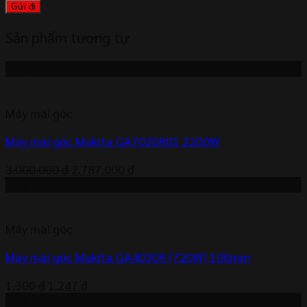
Sản phẩm tương tự
-7%
Máy mài góc
Máy mài góc Makita GA7020R01 2200W
Giá
Giá
3.000.000
₫
2.787.000
₫
gốc
hiện
-4%
là:
tại
3.000.000 ₫.
là:
Máy mài góc
2.787.000 ₫.
Máy mài góc Makita GA4030R (720W) 100mm
Giá
Giá
1.300
₫
1.247
₫
gốc
hiện
-4%