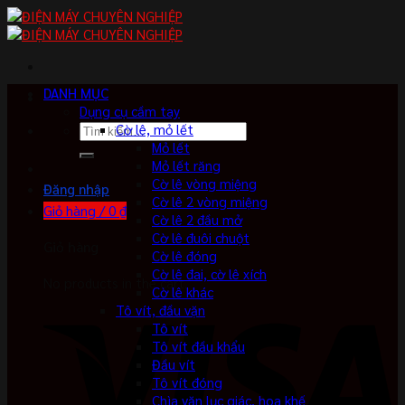
Skip
to
content
DANH MỤC
Dụng cụ cầm tay
Tìm
Cờ lê, mỏ lết
kiếm:
Mỏ lết
Mỏ lết răng
Cờ lê vòng miệng
Đăng nhập
Cờ lê 2 vòng miệng
Giỏ hàng /
0
₫
Cờ lê 2 đầu mở
Cờ lê đuôi chuột
Giỏ hàng
Cờ lê đóng
Cờ lê đai, cờ lê xích
No products in the cart.
Cờ lê khác
Tô vít, đầu vặn
Tô vít
Tô vít đầu khẩu
Đầu vít
Tô vít đóng
Chìa vặn lục giác, hoa khế