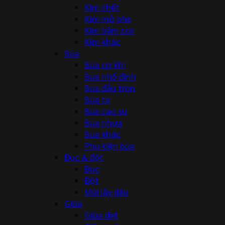
Kìm chết
Kìm mở phe
Kìm bấm cos
Kìm khác
Búa
Búa cơ khí
Búa nhổ đinh
Búa đầu tròn
Búa tạ
Búa cao su
Búa nhựa
Búa khác
Phụ kiện búa
Đục & đột
Đục
Đột
Mũi lấy dấu
Giũa
Giũa dẹt