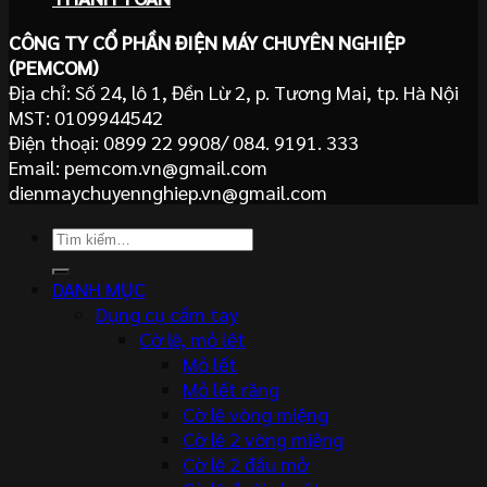
CÔNG TY CỔ PHẦN ĐIỆN MÁY CHUYÊN NGHIỆP
(PEMCOM)
Địa chỉ: Số 24, lô 1, Đền Lừ 2, p. Tương Mai, tp. Hà Nội
MST: 0109944542
Điện thoại: 0899 22 9908/ 084. 9191. 333
Email: pemcom.vn@gmail.com
dienmaychuyennghiep.vn@gmail.com
Tìm
kiếm:
DANH MỤC
Dụng cụ cầm tay
Cờ lê, mỏ lết
Mỏ lết
Mỏ lết răng
Cờ lê vòng miệng
Cờ lê 2 vòng miệng
Cờ lê 2 đầu mở