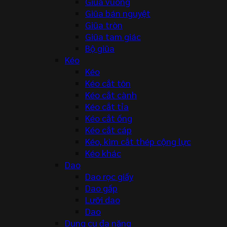
Giũa vuông
Giũa bán nguyệt
Giũa tròn
Giũa tam giác
Bộ giũa
Kéo
Kéo
Kéo cắt tôn
Kéo cắt cành
Kéo cắt tỉa
Kéo cắt ống
Kéo cắt cáp
Kéo, kìm cắt thép cộng lực
Kéo khác
Dao
Dao rọc giấy
Dao gấp
Lưỡi dao
Dao
Dụng cụ đa năng