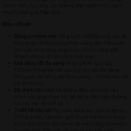
khoét rãnh, tạo khe, tạo đường điện nước một cách
nhanh chóng và hiệu quả.
Điểm nổi bật:
Động cơ mạnh mẽ:
Công suất 1400W cùng tốc độ
không tải 10.000 vòng/phút mang đến hiệu suất
làm việc ấn tượng, giúp hoàn thành công việc
nhanh chóng và tiết kiệm thời gian.
Khả năng cắt đa dạng:
Đường kính lưỡi cắt
125mm cho phép cắt các loại vật liệu đa dạng
như gạch, bê tông, đá hoa cương,… với độ sâu cắt
tối đa 30mm.
Độ chính xác cao:
Hệ thống điều chỉnh độ sâu
chính xác giúp thao tác dễ dàng, đảm bảo đường
cắt sắc nét và tinh tế.
Thiết kế tiện lợi:
Tay cầm được bọc cao su êm ái,
chống trượt, tạo cảm giác thoải mái khi sử dụng.
Khóa điều chỉnh độ sâu và đế máy bằng nhôm đúc
nguyên khối đảm bảo độ bền bỉ và chắc chắn.