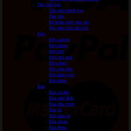
Cần siết lực
Cần siết chỉnh lực
Tay vặn
Bộ khẩu tuýt tay vặn
Phụ kiện cần siết lực
Kìm
Kìm vuông
Kìm nhọn
Kìm cắt
Kìm mỏ quạ
Kìm chết
Kìm mở phe
Kìm bấm cos
Kìm khác
Búa
Búa cơ khí
Búa nhổ đinh
Búa đầu tròn
Búa tạ
Búa cao su
Búa nhựa
Búa khác