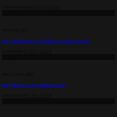
Giá
Giá
115.000.000
₫
10.934.000
₫
gốc
hiện
-3%
là:
tại
115.000.000 ₫.
là:
Máy mài góc
10.934.000 ₫.
Máy mài Makita GA7061R (2200W) 180mm
Giá
Giá
3.000.000
₫
2.911.000
₫
gốc
hiện
-6%
là:
tại
3.000.000 ₫.
là:
Máy khoan điện
2.911.000 ₫.
Máy khoan 13mm Makita 6307
Giá
Giá
2.500.000
₫
2.341.000
₫
gốc
hiện
-5%
là:
tại
2.500.000 ₫.
là: