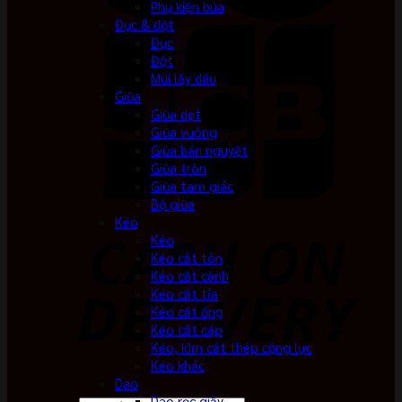
Phụ kiện búa
Đục & đột
Đục
Đột
Mũi lấy dấu
Giũa
Giũa dẹt
Giũa vuông
Giũa bán nguyệt
Giũa tròn
Giũa tam giác
Bộ giũa
Kéo
Kéo
Kéo cắt tôn
Kéo cắt cành
Kéo cắt tỉa
Kéo cắt ống
Kéo cắt cáp
Kéo, kìm cắt thép cộng lực
Kéo khác
Dao
Dao rọc giấy