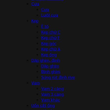
Cưa
Cưa
Lưỡi cưa
Kẹp
Ê tô
Kẹp chữ C
Kẹp chữ F
Kẹp góc
Kẹp chữ A
Kẹp ống
Dập ghim, đinh
Dập ghim
Đinh ghim
Súng rút đinh rive
Vam
Vam 2 càng
Vam 3 càng
Vam khác
Uốn cắt ống