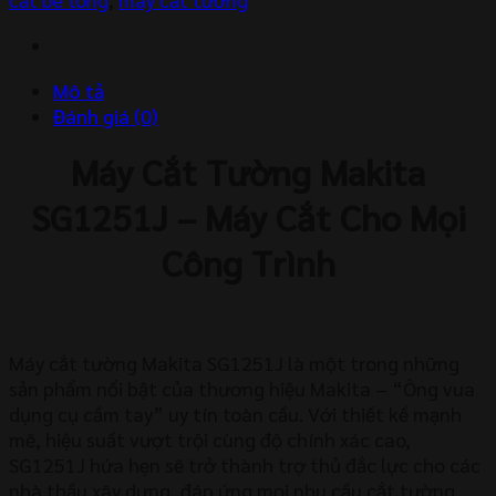
SG1251J
(125mm)
số
Mô tả
lượng
Đánh giá (0)
Máy Cắt Tường Makita
SG1251J – Máy Cắt Cho Mọi
Công Trình
Máy cắt tường Makita SG1251J là một trong những
sản phẩm nổi bật của thương hiệu Makita – “Ông vua
dụng cụ cầm tay” uy tín toàn cầu. Với thiết kế mạnh
mẽ, hiệu suất vượt trội cùng độ chính xác cao,
SG1251J hứa hẹn sẽ trở thành trợ thủ đắc lực cho các
nhà thầu xây dựng, đáp ứng mọi nhu cầu cắt tường,