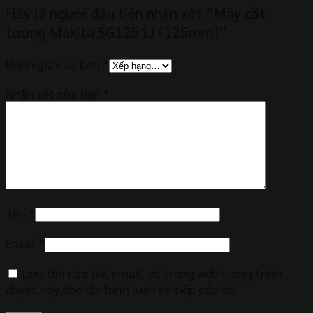
Hãy là người đầu tiên nhận xét “Máy cắt
tường Makita SG1251J (125mm)”
Đánh giá của bạn
*
Nhận xét của bạn
*
Tên
*
Email
*
Lưu tên của tôi, email, và trang web trong trình
duyệt này cho lần bình luận kế tiếp của tôi.