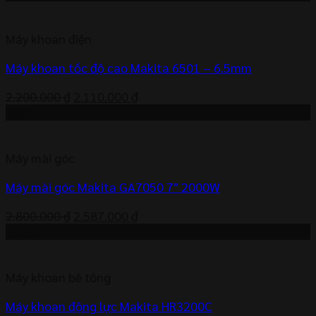
là:
tại
1.300 ₫.
là:
Máy khoan điện
1.247 ₫.
Máy khoan tốc độ cao Makita 6501 – 6.5mm
Giá
Giá
2.200.000
₫
2.110.000
₫
gốc
hiện
-8%
là:
tại
2.200.000 ₫.
là:
Máy mài góc
2.110.000 ₫.
Máy mài góc Makita GA7050 7″ 2000W
Giá
Giá
2.800.000
₫
2.587.000
₫
gốc
hiện
-90%
là:
tại
2.800.000 ₫.
là:
Máy khoan bê tông
2.587.000 ₫.
Máy khoan động lực Makita HR3200C