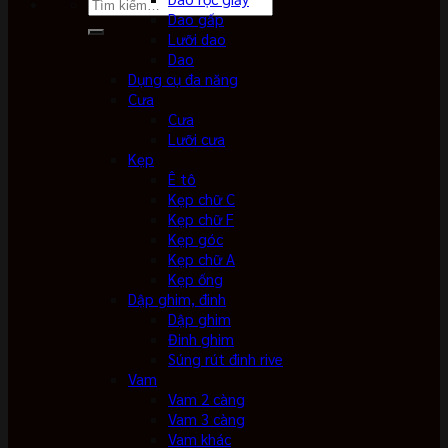
Tìm
Dao gấp
kiếm:
Lưỡi dao
Dao
Dụng cụ đa năng
Cưa
Cưa
Lưỡi cưa
Kẹp
Ê tô
Kẹp chữ C
Kẹp chữ F
Kẹp góc
Kẹp chữ A
Kẹp ống
Dập ghim, đinh
Dập ghim
Đinh ghim
Súng rút đinh rive
Vam
Vam 2 càng
Vam 3 càng
Vam khác