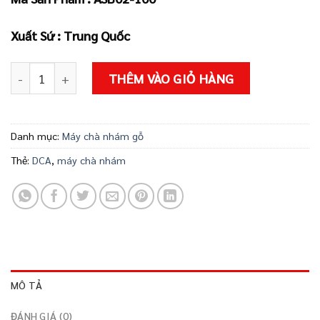
649.000 ₫.
Xuất Sứ : Trung Quốc
Máy chà nhám ASB02-100 số lượng
THÊM VÀO GIỎ HÀNG
Danh mục:
Máy chà nhám gỗ
Thẻ:
DCA
,
máy chà nhám
MÔ TẢ
ĐÁNH GIÁ (0)