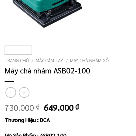
TRANG CHỦ
/
MÁY CẦM TAY
/
MÁY CHÀ NHÁM GỖ
Máy chà nhám ASB02-100
Giá
Giá
730.000
₫
649.000
₫
gốc
hiện
Thương Hiệu : DCA
là:
tại
730.000 ₫.
là:
Mã Sản Phẩm : ASB02-100