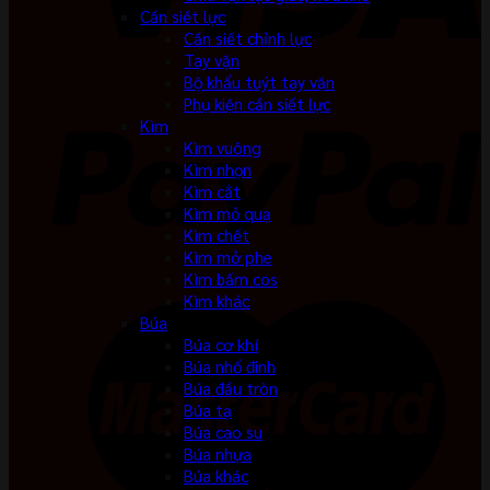
Cần siết lực
Cần siết chỉnh lực
Tay vặn
Bộ khẩu tuýt tay vặn
Phụ kiện cần siết lực
Kìm
Kìm vuông
Kìm nhọn
Kìm cắt
Kìm mỏ quạ
Kìm chết
Kìm mở phe
Kìm bấm cos
Kìm khác
Búa
Búa cơ khí
Búa nhổ đinh
Búa đầu tròn
Búa tạ
Búa cao su
Búa nhựa
Búa khác