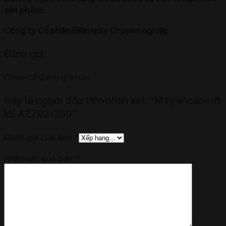
sản phẩm:
Công ty Cổ phần Điện máy Chuyên nghiệp
Đánh giá
Chưa có đánh giá nào.
Hãy là người đầu tiên nhận xét “Máy khoan rút
lõi AZZ02-250”
Đánh giá của bạn
*
Nhận xét của bạn
*