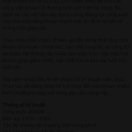
Máy khoan rút lõi AZZ02-250 được thiết kế cho các
công việc khoan lỗ đường kính lớn trên bê tông, đá,
gạch và các vật liệu xây dựng cứng. Động cơ công suất
cao cho khả năng khoan mạnh mẽ, ổn định và bền bỉ
trong thời gian dài.
Thân máy chắc chắn, đi kèm giá đỡ vững chãi giúp mũi
khoan di chuyển chính xác, hạn chế rung lắc và tăng độ
an toàn. Hệ thống cấp nước làm mát trực tiếp vào mũi
khoan giúp giảm nhiệt, hạn chế bụi và kéo dài tuổi thọ
lưỡi cắt.
Tay cầm và bộ điều khiển được bố trí thuận tiện, giúp
thao tác dễ dàng. Máy hỗ trợ thay đổi mũi khoan nhiều
kích cỡ để phù hợp với từng yêu cầu công việc.
Thông số kỹ thuật
Công suất: 4980W
Điện áp: 220V – 50Hz
Tốc độ không tải: khoảng 580 vòng/phút
Khả năng khoan: tối đa 250mm