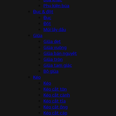
Phụ kiện búa
Đục & đột
Đục
Đột
Mũi lấy dấu
Giũa
Giũa dẹt
Giũa vuông
Giũa bán nguyệt
Giũa tròn
Giũa tam giác
Bộ giũa
Kéo
Kéo
Kéo cắt tôn
Kéo cắt cành
Kéo cắt tỉa
Kéo cắt ống
Kéo cắt cáp