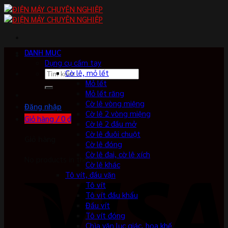
Skip
to
content
DANH MỤC
Dụng cụ cầm tay
Tìm
Cờ lê, mỏ lết
kiếm:
Mỏ lết
Mỏ lết răng
Cờ lê vòng miệng
Đăng nhập
Cờ lê 2 vòng miệng
Giỏ hàng /
0
₫
Cờ lê 2 đầu mở
Cờ lê đuôi chuột
Giỏ hàng
Cờ lê đóng
Cờ lê đai, cờ lê xích
No products in the cart.
Cờ lê khác
Tô vít, đầu vặn
Tô vít
Tô vít đầu khẩu
Đầu vít
Tô vít đóng
Chìa vặn lục giác, hoa khế