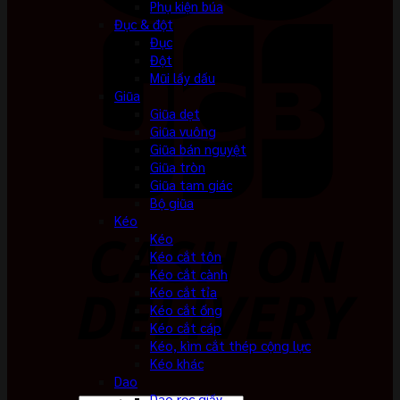
Phụ kiện búa
Đục & đột
Đục
Đột
Mũi lấy dấu
Giũa
Giũa dẹt
Giũa vuông
Giũa bán nguyệt
Giũa tròn
Giũa tam giác
Bộ giũa
Kéo
Kéo
Kéo cắt tôn
Kéo cắt cành
Kéo cắt tỉa
Kéo cắt ống
Kéo cắt cáp
Kéo, kìm cắt thép cộng lực
Kéo khác
Dao
Dao rọc giấy