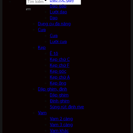
Tìm
Dao gấp
kiếm:
Lưỡi dao
Dao
Dụng cụ đa năng
Cưa
Cưa
Lưỡi cưa
Kẹp
Ê tô
Kẹp chữ C
Kẹp chữ F
Kẹp góc
Kẹp chữ A
Kẹp ống
Dập ghim, đinh
Dập ghim
Đinh ghim
Súng rút đinh rive
Vam
Vam 2 càng
Vam 3 càng
Vam khác