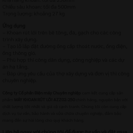
Chiều sâu khoan: tối đa 500mm
Trọng lượng: khoảng 27 kg
Ứng dụng
– Khoan rút lõi trên bê tông, đá, gạch cho các công
trình xây dựng.
– Tạo lỗ lắp đặt đường ống cấp thoát nước, ống điện,
ống thông gió.
– Phù hợp thi công dân dụng, công nghiệp và các dự
án hạ tầng.
– Đáp ứng yêu cầu của thợ xây dựng và đơn vị thi công
chuyên nghiệp.
Công ty Cổ phần Điện máy Chuyên nghiệp
cam kết cung cấp sản
phẩm
MÁY KHOAN RÚT LÕI AZZ02-250
chính hãng, nguyên bản với
chất lượng tốt nhất và giá cả cạnh tranh. Chúng tôi còn cung cấp
dịch vụ tư vấn, bảo hành và sửa chữa chuyên nghiệp, đảm bảo
mang đến sự hài lòng cho quý khách hàng.
Liên hệ ngay với chúng tôi để được tư vấn và đặt mua