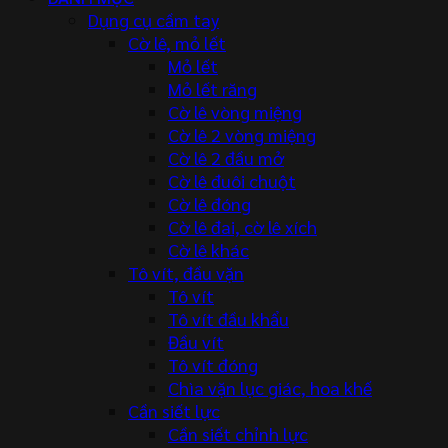
Dụng cụ cầm tay
Cờ lê, mỏ lết
Mỏ lết
Mỏ lết răng
Cờ lê vòng miệng
Cờ lê 2 vòng miệng
Cờ lê 2 đầu mở
Cờ lê đuôi chuột
Cờ lê đóng
Cờ lê đai, cờ lê xích
Cờ lê khác
Tô vít, đầu vặn
Tô vít
Tô vít đầu khẩu
Đầu vít
Tô vít đóng
Chìa vặn lục giác, hoa khế
Cần siết lực
Cần siết chỉnh lực