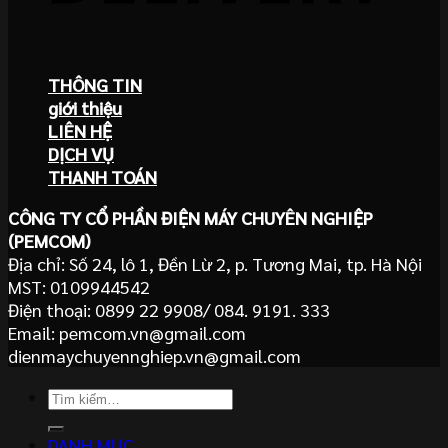
THÔNG TIN
giới thiệu
LIÊN HỆ
DỊCH VỤ
THANH TOÁN
CÔNG TY CỔ PHẦN ĐIỆN MÁY CHUYÊN NGHIỆP
(PEMCOM)
Địa chỉ: Số 24, lô 1, Đền Lừ 2, p. Tương Mai, tp. Hà Nội
MST: 0109944542
Điện thoại: 0899 22 9908/ 084. 9191. 333
Email: pemcom.vn@gmail.com
dienmaychuyennghiep.vn@gmail.com
Tìm
kiếm:
DANH MỤC