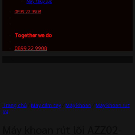
Máy thủy lực
0899 22 9908
Together we do
0899 22 9908
-11%
Trang chủ
/
Máy cầm tay
/
Máy khoan
/
Máy khoan rút
lõi
Máy khoan rút lõi AZZ02-