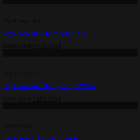
-10%
là:
tại
700.000 ₫.
là:
Máy khoan rút lõi
636.000 ₫.
Máy khoan rút lõi bê tông KZZ250
Giá
Giá
8.370.000
₫
7.533.000
₫
gốc
hiện
-8%
là:
tại
8.370.000 ₫.
là:
Máy khoan điện
7.533.000 ₫.
Máy khoan rút lõi Dongcheng DZZ130
Giá
Giá
3.200.000
₫
2.950.000
₫
gốc
hiện
-9%
là:
tại
3.200.000 ₫.
là:
Máy mài góc
2.950.000 ₫.
Máy mài góc DCA ASM15-100B