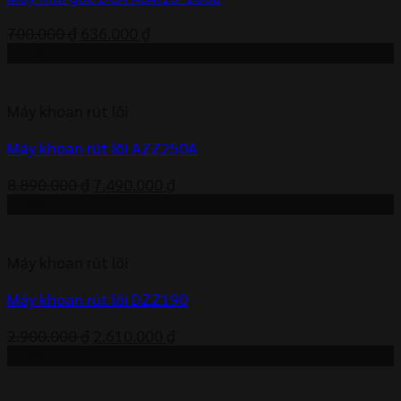
Giá
Giá
700.000
₫
636.000
₫
gốc
hiện
-16%
là:
tại
700.000 ₫.
là:
Máy khoan rút lõi
636.000 ₫.
Máy khoan rút lõi AZZ250A
Giá
Giá
8.890.000
₫
7.490.000
₫
gốc
hiện
-10%
là:
tại
8.890.000 ₫.
là:
Máy khoan rút lõi
7.490.000 ₫.
Máy khoan rút lõi DZZ190
Giá
Giá
2.900.000
₫
2.610.000
₫
gốc
hiện
-10%
là:
tại
2.900.000 ₫.
là: