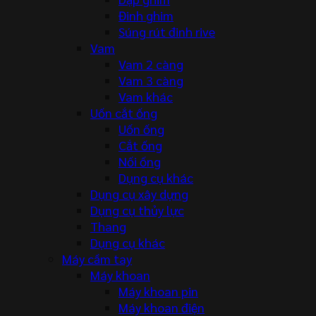
Đinh ghim
Súng rút đinh rive
Vam
Vam 2 càng
Vam 3 càng
Vam khác
Uốn cắt ống
Uốn ống
Cắt ống
Nối ống
Dụng cụ khác
Dụng cụ xây dựng
Dụng cụ thủy lực
Thang
Dụng cụ khác
Máy cầm tay
Máy khoan
Máy khoan pin
Máy khoan điện