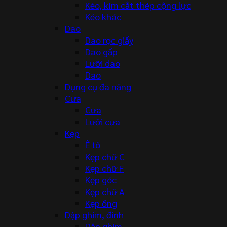
Kéo, kìm cắt thép cộng lực
Kéo khác
Dao
Dao rọc giấy
Dao gấp
Lưỡi dao
Dao
Dụng cụ đa năng
Cưa
Cưa
Lưỡi cưa
Kẹp
Ê tô
Kẹp chữ C
Kẹp chữ F
Kẹp góc
Kẹp chữ A
Kẹp ống
Dập ghim, đinh
Dập ghim