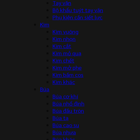
Tay vặn
Bộ khẩu tuýt tay vặn
Phụ kiện cần siết lực
Kìm
Kìm vuông
Kìm nhọn
Kìm cắt
Kìm mỏ quạ
Kìm chết
Kìm mở phe
Kìm bấm cos
Kìm khác
Búa
Búa cơ khí
Búa nhổ đinh
Búa đầu tròn
Búa tạ
Búa cao su
Búa nhựa
Búa khác