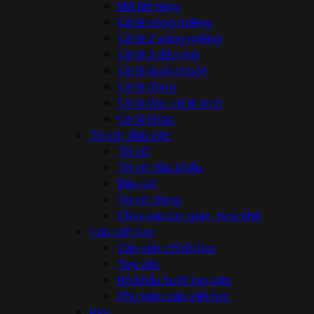
Mỏ lết răng
Cờ lê vòng miệng
Cờ lê 2 vòng miệng
Cờ lê 2 đầu mở
Cờ lê đuôi chuột
Cờ lê đóng
Cờ lê đai, cờ lê xích
Cờ lê khác
Tô vít, đầu vặn
Tô vít
Tô vít đầu khẩu
Đầu vít
Tô vít đóng
Chìa vặn lục giác, hoa khế
Cần siết lực
Cần siết chỉnh lực
Tay vặn
Bộ khẩu tuýt tay vặn
Phụ kiện cần siết lực
Kìm