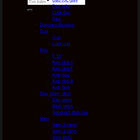
Tìm
Dao gấp
kiếm:
Lưỡi dao
Dao
Dụng cụ đa năng
Cưa
Cưa
Lưỡi cưa
Kẹp
Ê tô
Kẹp chữ C
Kẹp chữ F
Kẹp góc
Kẹp chữ A
Kẹp ống
Dập ghim, đinh
Dập ghim
Đinh ghim
Súng rút đinh rive
Vam
Vam 2 càng
Vam 3 càng
Vam khác