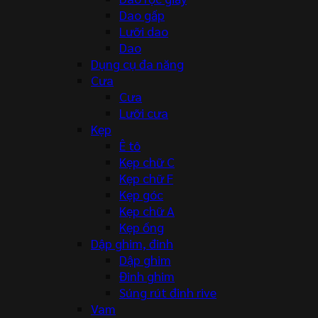
Dao gấp
Lưỡi dao
Dao
Dụng cụ đa năng
Cưa
Cưa
Lưỡi cưa
Kẹp
Ê tô
Kẹp chữ C
Kẹp chữ F
Kẹp góc
Kẹp chữ A
Kẹp ống
Dập ghim, đinh
Dập ghim
Đinh ghim
Súng rút đinh rive
Vam