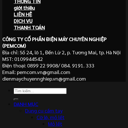
THÔNG TIN
giới thiệu
LIÊN HỆ
DỊCH VỤ
THANH TOÁN
CÔNG TY CỔ PHẦN ĐIỆN MÁY CHUYÊN NGHIỆP
(PEMCOM)
Địa chỉ: Số 24, lô 1, Đền Lừ 2, p. Tương Mai, tp. Hà Nội
MST: 0109944542
Điện thoại: 0899 22 9908/ 084. 9191. 333
Email: pemcom.vn@gmail.com
dienmaychuyennghiep.vn@gmail.com
Tìm
kiếm:
DANH MỤC
Dụng cụ cầm tay
Cờ lê, mỏ lết
Mỏ lết