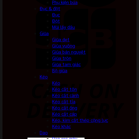
Phụ kiện búa
Đục & đột
Đục
Đột
Mũi lấy dấu
Giũa
Giũa dẹt
Giũa vuông
Giũa bán nguyệt
Giũa tròn
Giũa tam giác
Bộ giũa
Kéo
Kéo
Kéo cắt tôn
Kéo cắt cành
Kéo cắt tỉa
Kéo cắt ống
Kéo cắt cáp
Kéo, kìm cắt thép cộng lực
Kéo khác
Dao
Dao rọc giấy