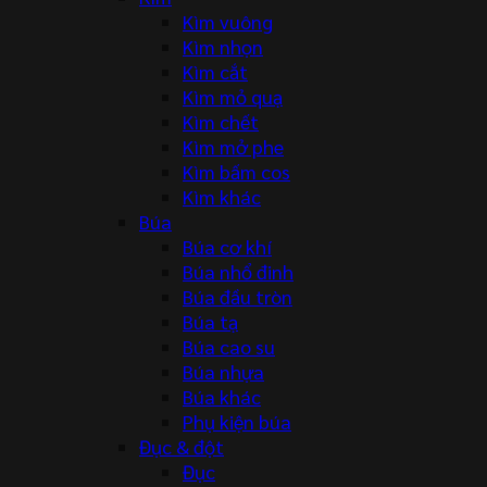
Kìm vuông
Kìm nhọn
Kìm cắt
Kìm mỏ quạ
Kìm chết
Kìm mở phe
Kìm bấm cos
Kìm khác
Búa
Búa cơ khí
Búa nhổ đinh
Búa đầu tròn
Búa tạ
Búa cao su
Búa nhựa
Búa khác
Phụ kiện búa
Đục & đột
Đục