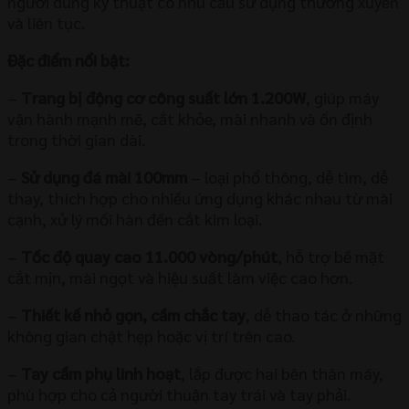
người dùng kỹ thuật có nhu cầu sử dụng thường xuyên
và liên tục.
Đặc điểm nổi bật:
–
Trang bị động cơ công suất lớn 1.200W
, giúp máy
vận hành mạnh mẽ, cắt khỏe, mài nhanh và ổn định
trong thời gian dài.
–
Sử dụng đá mài 100mm
– loại phổ thông, dễ tìm, dễ
thay, thích hợp cho nhiều ứng dụng khác nhau từ mài
cạnh, xử lý mối hàn đến cắt kim loại.
–
Tốc độ quay cao 11.000 vòng/phút
, hỗ trợ bề mặt
cắt mịn, mài ngọt và hiệu suất làm việc cao hơn.
–
Thiết kế nhỏ gọn, cầm chắc tay
, dễ thao tác ở những
không gian chật hẹp hoặc vị trí trên cao.
–
Tay cầm phụ linh hoạt
, lắp được hai bên thân máy,
phù hợp cho cả người thuận tay trái và tay phải.