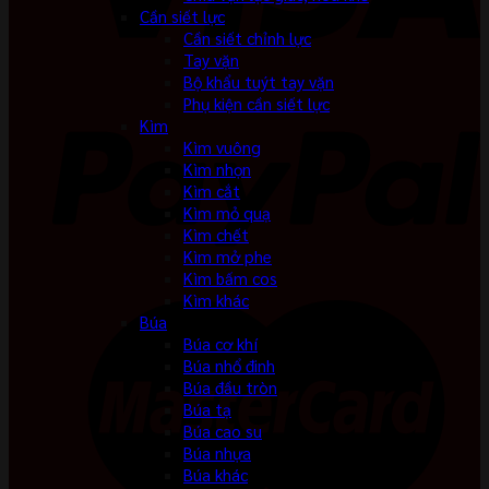
Cần siết lực
Cần siết chỉnh lực
Tay vặn
Bộ khẩu tuýt tay vặn
Phụ kiện cần siết lực
Kìm
Kìm vuông
Kìm nhọn
Kìm cắt
Kìm mỏ quạ
Kìm chết
Kìm mở phe
Kìm bấm cos
Kìm khác
Búa
Búa cơ khí
Búa nhổ đinh
Búa đầu tròn
Búa tạ
Búa cao su
Búa nhựa
Búa khác