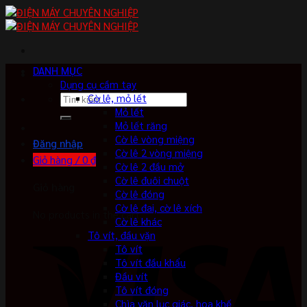
Skip
to
content
DANH MỤC
Dụng cụ cầm tay
Tìm
Cờ lê, mỏ lết
kiếm:
Mỏ lết
Mỏ lết răng
Cờ lê vòng miệng
Đăng nhập
Cờ lê 2 vòng miệng
Giỏ hàng /
0
₫
Cờ lê 2 đầu mở
Cờ lê đuôi chuột
Giỏ hàng
Cờ lê đóng
Cờ lê đai, cờ lê xích
No products in the cart.
Cờ lê khác
Tô vít, đầu vặn
Tô vít
Tô vít đầu khẩu
Đầu vít
Tô vít đóng
Chìa vặn lục giác, hoa khế