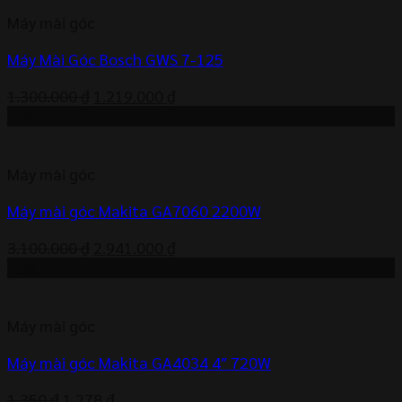
2.500.000 ₫.
là:
Máy mài góc
2.387.000 ₫.
Máy Mài Góc Bosch GWS 7-125
Giá
Giá
1.300.000
₫
1.219.000
₫
gốc
hiện
-5%
là:
tại
1.300.000 ₫.
là:
Máy mài góc
1.219.000 ₫.
Máy mài góc Makita GA7060 2200W
Giá
Giá
3.100.000
₫
2.941.000
₫
gốc
hiện
-5%
là:
tại
3.100.000 ₫.
là:
Máy mài góc
2.941.000 ₫.
Máy mài góc Makita GA4034 4″ 720W
Giá
Giá
1.350
₫
1.278
₫