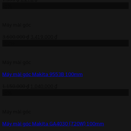
gốc
hiện
-5%
là:
tại
1.350 ₫.
là:
Máy mài góc
1.278 ₫.
Giá
Giá
3.600.000
₫
3.419.000
₫
gốc
hiện
-10%
là:
tại
3.600.000 ₫.
là:
Máy mài góc
3.419.000 ₫.
Máy mài góc Makita 9553B 100mm
Giá
Giá
1.150.000
₫
1.040.000
₫
gốc
hiện
-5%
là:
tại
1.150.000 ₫.
là:
Máy mài góc
1.040.000 ₫.
Máy mài góc Makita GA4030 (720W) 100mm