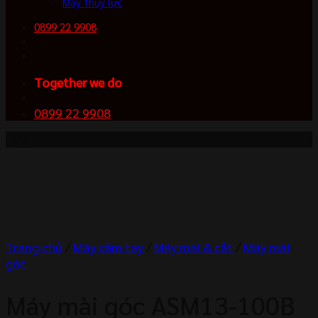
Máy thủy lực
0899 22 9908
Together we do
0899 22 9908
-4%
Trang chủ
/
Máy cầm tay
/
Máy mài & cắt
/
Máy mài
góc
Máy mài góc ASM13-100B