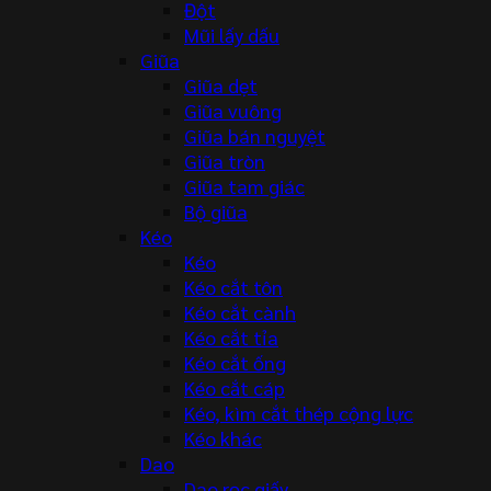
Đột
Mũi lấy dấu
Giũa
Giũa dẹt
Giũa vuông
Giũa bán nguyệt
Giũa tròn
Giũa tam giác
Bộ giũa
Kéo
Kéo
Kéo cắt tôn
Kéo cắt cành
Kéo cắt tỉa
Kéo cắt ống
Kéo cắt cáp
Kéo, kìm cắt thép cộng lực
Kéo khác
Dao
Dao rọc giấy