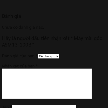
Đánh giá
Chưa có đánh giá nào.
Hãy là người đầu tiên nhận xét “Máy mài góc
ASM13-100B”
Đánh giá của bạn
*
Nhận xét của bạn
*
Tên
*