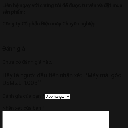
Liên hệ ngay với chúng tôi để được tư vấn và đặt mua
sản phẩm:
Công ty Cổ phần Điện máy Chuyên nghiệp
Đánh giá
Chưa có đánh giá nào.
Hãy là người đầu tiên nhận xét “Máy mài góc
DSM21-100B”
Đánh giá của bạn
*
Nhận xét của bạn
*