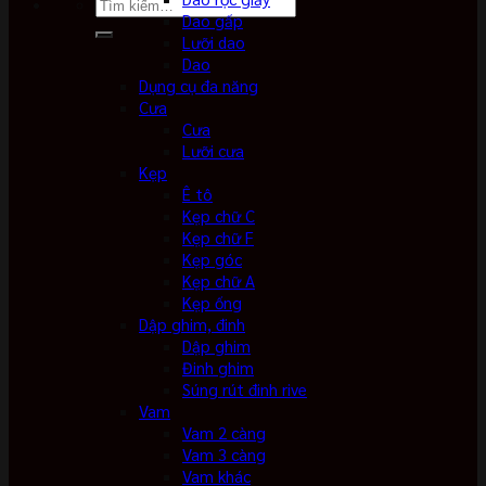
Tìm
Dao gấp
kiếm:
Lưỡi dao
Dao
Dụng cụ đa năng
Cưa
Cưa
Lưỡi cưa
Kẹp
Ê tô
Kẹp chữ C
Kẹp chữ F
Kẹp góc
Kẹp chữ A
Kẹp ống
Dập ghim, đinh
Dập ghim
Đinh ghim
Súng rút đinh rive
Vam
Vam 2 càng
Vam 3 càng
Vam khác