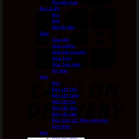
Phụ kiện búa
Đục & đột
Đục
Đột
Mũi lấy dấu
Giũa
Giũa dẹt
Giũa vuông
Giũa bán nguyệt
Giũa tròn
Giũa tam giác
Bộ giũa
Kéo
Kéo
Kéo cắt tôn
Kéo cắt cành
Kéo cắt tỉa
Kéo cắt ống
Kéo cắt cáp
Kéo, kìm cắt thép cộng lực
Kéo khác
Dao
Dao rọc giấy