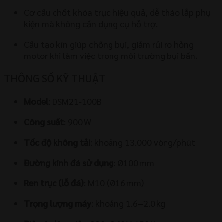
Cơ cấu chốt khóa trục hiệu quả, dễ tháo lắp phụ
kiện mà không cần dụng cụ hỗ trợ.
Cấu tạo kín giúp chống bụi, giảm rủi ro hỏng
motor khi làm việc trong môi trường bụi bẩn.
THÔNG SỐ KỸ THUẬT
Model
: DSM21‑100B
Công suất
: 900 W
Tốc độ không tải
: khoảng 13.000 vòng/phút
Đường kính đá sử dụng
: Ø100 mm
Ren trục (lỗ đá)
: M10 (Ø16 mm)
Trọng lượng máy
: khoảng 1.6–2.0 kg