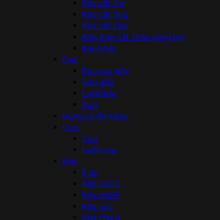
Kéo cắt tỉa
Kéo cắt ống
Kéo cắt cáp
Kéo, kìm cắt thép cộng lực
Kéo khác
Dao
Dao rọc giấy
Dao gấp
Lưỡi dao
Dao
Dụng cụ đa năng
Cưa
Cưa
Lưỡi cưa
Kẹp
Ê tô
Kẹp chữ C
Kẹp chữ F
Kẹp góc
Kẹp chữ A