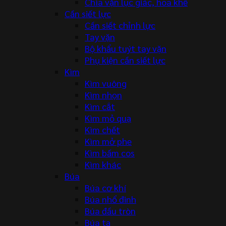
Chìa vặn lục giác, hoa khế
Cần siết lực
Cần siết chỉnh lực
Tay vặn
Bộ khẩu tuýt tay vặn
Phụ kiện cần siết lực
Kìm
Kìm vuông
Kìm nhọn
Kìm cắt
Kìm mỏ quạ
Kìm chết
Kìm mở phe
Kìm bấm cos
Kìm khác
Búa
Búa cơ khí
Búa nhổ đinh
Búa đầu tròn
Búa tạ