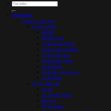
Tìm
kiếm:
DANH MỤC
Dụng cụ cầm tay
Cờ lê, mỏ lết
Mỏ lết
Mỏ lết răng
Cờ lê vòng miệng
Cờ lê 2 vòng miệng
Cờ lê 2 đầu mở
Cờ lê đuôi chuột
Cờ lê đóng
Cờ lê đai, cờ lê xích
Cờ lê khác
Tô vít, đầu vặn
Tô vít
Tô vít đầu khẩu
Đầu vít
Tô vít đóng