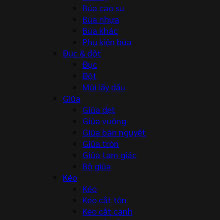
Búa cao su
Búa nhựa
Búa khác
Phụ kiện búa
Đục & đột
Đục
Đột
Mũi lấy dấu
Giũa
Giũa dẹt
Giũa vuông
Giũa bán nguyệt
Giũa tròn
Giũa tam giác
Bộ giũa
Kéo
Kéo
Kéo cắt tôn
Kéo cắt cành