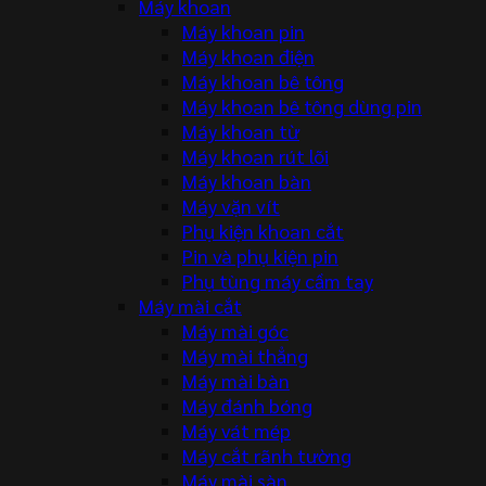
Máy khoan
Máy khoan pin
Máy khoan điện
Máy khoan bê tông
Máy khoan bê tông dùng pin
Máy khoan từ
Máy khoan rút lõi
Máy khoan bàn
Máy vặn vít
Phụ kiện khoan cắt
Pin và phụ kiện pin
Phụ tùng máy cầm tay
Máy mài cắt
Máy mài góc
Máy mài thẳng
Máy mài bàn
Máy đánh bóng
Máy vát mép
Máy cắt rãnh tường
Máy mài sàn