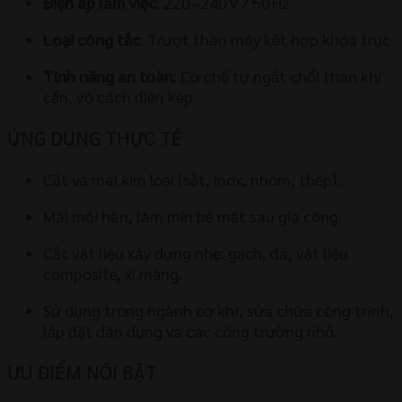
Điện áp làm việc
: 220–240 V / 50 Hz
Loại công tắc
: Trượt thân máy kết hợp khóa trục
Tính năng an toàn
: Cơ chế tự ngắt chổi than khi
cần, vỏ cách điện kép
ỨNG DỤNG THỰC TẾ
Cắt và mài kim loại (sắt, inox, nhôm, thép).
Mài mối hàn, làm mịn bề mặt sau gia công.
Cắt vật liệu xây dựng nhẹ: gạch, đá, vật liệu
composite, xi măng.
Sử dụng trong ngành cơ khí, sửa chữa công trình,
lắp đặt dân dụng và các công trường nhỏ.
ƯU ĐIỂM NỔI BẬT