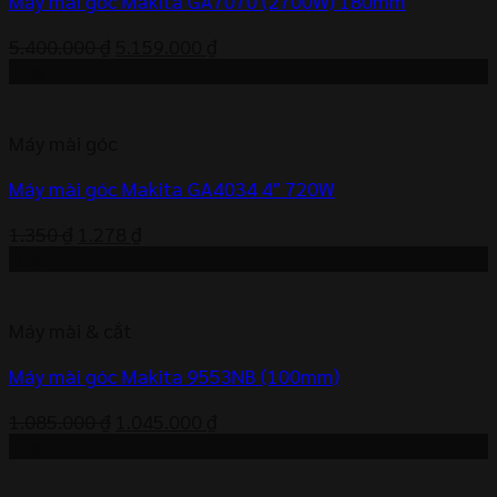
Máy mài góc Makita GA7070 (2700W) 180mm
Giá
Giá
5.400.000
₫
5.159.000
₫
gốc
hiện
-5%
là:
tại
5.400.000 ₫.
là:
Máy mài góc
5.159.000 ₫.
Máy mài góc Makita GA4034 4″ 720W
Giá
Giá
1.350
₫
1.278
₫
gốc
hiện
-4%
là:
tại
1.350 ₫.
là:
Máy mài & cắt
1.278 ₫.
Máy mài góc Makita 9553NB (100mm)
Giá
Giá
1.085.000
₫
1.045.000
₫
gốc
hiện
-5%
là:
tại
1.085.000 ₫.
là: