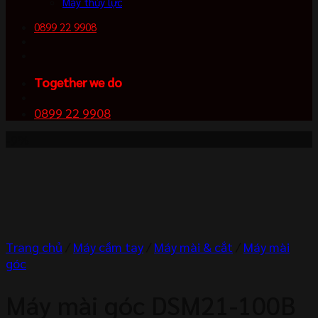
Máy thủy lực
0899 22 9908
Together we do
0899 22 9908
-9%
Trang chủ
/
Máy cầm tay
/
Máy mài & cắt
/
Máy mài
góc
Máy mài góc DSM21-100B