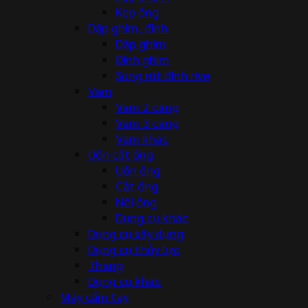
Kẹp ống
Dập ghim, đinh
Dập ghim
Đinh ghim
Súng rút đinh rive
Vam
Vam 2 càng
Vam 3 càng
Vam khác
Uốn cắt ống
Uốn ống
Cắt ống
Nối ống
Dụng cụ khác
Dụng cụ xây dựng
Dụng cụ thủy lực
Thang
Dụng cụ khác
Máy cầm tay