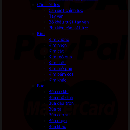
Cần siết lực
Cần siết chỉnh lực
Tay vặn
Bộ khẩu tuýt tay vặn
Phụ kiện cần siết lực
Kìm
Kìm vuông
Kìm nhọn
Kìm cắt
Kìm mỏ quạ
Kìm chết
Kìm mở phe
Kìm bấm cos
Kìm khác
Búa
Búa cơ khí
Búa nhổ đinh
Búa đầu tròn
Búa tạ
Búa cao su
Búa nhựa
Búa khác