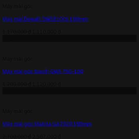
Máy mài góc
1.045.000 ₫.
Máy mài Dewalt DWE8100S 100mm
Giá
Giá
1.170.000
₫
1.110.000
₫
gốc
hiện
-7%
là:
tại
1.170.000 ₫.
là:
Máy mài góc
1.110.000 ₫.
Máy mài góc Bosch GWS 750-100
Giá
Giá
1.200.000
₫
1.120.000
₫
gốc
hiện
-4%
là:
tại
1.200.000 ₫.
là:
Máy mài góc
1.120.000 ₫.
Máy mài góc Makita GA7020 180mm
Giá
Giá
2.700.000
₫
2.587.000
₫