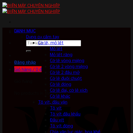
Skip
to
content
DANH MỤC
Dụng cụ cầm tay
Tìm
Cờ lê, mỏ lết
kiếm:
Mỏ lết
Mỏ lết răng
Cờ lê vòng miệng
Đăng nhập
Cờ lê 2 vòng miệng
Giỏ hàng /
0
₫
Cờ lê 2 đầu mở
Cờ lê đuôi chuột
Giỏ hàng
Cờ lê đóng
Cờ lê đai, cờ lê xích
No products in the cart.
Cờ lê khác
Tô vít, đầu vặn
Tô vít
Tô vít đầu khẩu
Đầu vít
Tô vít đóng
Chìa vặn lục giác, hoa khế