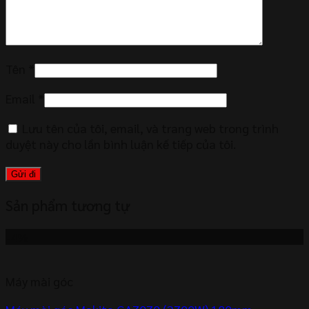
Tên
*
Email
*
Lưu tên của tôi, email, và trang web trong trình
duyệt này cho lần bình luận kế tiếp của tôi.
Sản phẩm tương tự
-4%
Máy mài góc