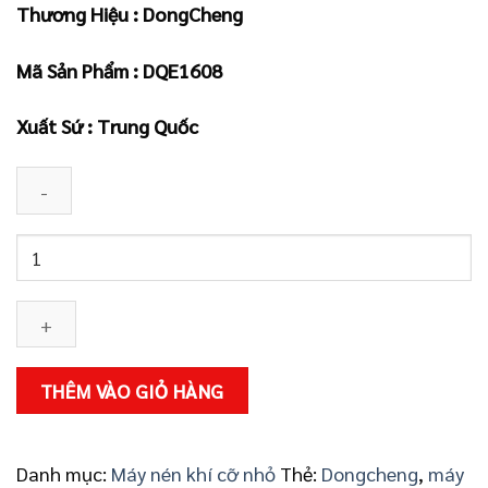
Thương Hiệu : DongCheng
là:
tại
2.700.000 ₫.
là:
Mã Sản Phẩm : DQE1608
2.430.000 ₫.
Xuất Sứ : Trung Quốc
Máy
nén
khí
DQE1608
số
lượng
THÊM VÀO GIỎ HÀNG
Danh mục:
Máy nén khí cỡ nhỏ
Thẻ:
Dongcheng
,
máy