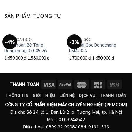
SẢN PHẨM TƯƠNG TỰ
MÁY KHOAN ĐIỆN
MÁY MÀI GÓC
-4%
-3%
Máy Khoan Bê Tông
Máy Mài Góc Dongcheng
Dongcheng DZC05-26
DSM230A
Giá
Giá
Giá
Giá
1.650.000
₫
1.580.000
₫
1.700.000
₫
1.650.000
₫
gốc
hiện
gốc
hiện
là:
tại
là:
tại
1.650.000 ₫.
là:
1.700.000 ₫.
là:
THANH TOÁN
1.580.000 ₫.
1.650.000
THÔNG TIN
GIỚI THIỆU
LIÊN HỆ
DỊCH VỤ
THANH TOÁN
CÔNG TY CỔ PHẦN ĐIỆN MÁY CHUYÊN NGHIỆP (PEMCOM)
Địa chỉ: Số 24, lô 1, Đền Lừ 2, p. Tương Mai, tp. Hà Nội
MST: 0109944542
Điện thoại: 0899 22 9908/ 084. 9191. 333