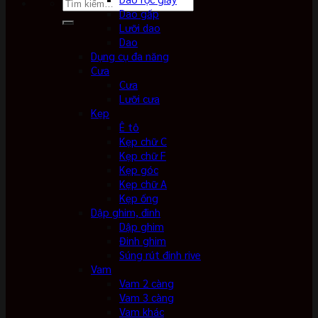
Tìm
Dao gấp
kiếm:
Lưỡi dao
Dao
Dụng cụ đa năng
Cưa
Cưa
Lưỡi cưa
Kẹp
Ê tô
Kẹp chữ C
Kẹp chữ F
Kẹp góc
Kẹp chữ A
Kẹp ống
Dập ghim, đinh
Dập ghim
Đinh ghim
Súng rút đinh rive
Vam
Vam 2 càng
Vam 3 càng
Vam khác