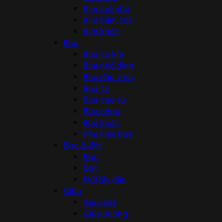
Kìm mở phe
Kìm bấm cos
Kìm khác
Búa
Búa cơ khí
Búa nhổ đinh
Búa đầu tròn
Búa tạ
Búa cao su
Búa nhựa
Búa khác
Phụ kiện búa
Đục & đột
Đục
Đột
Mũi lấy dấu
Giũa
Giũa dẹt
Giũa vuông