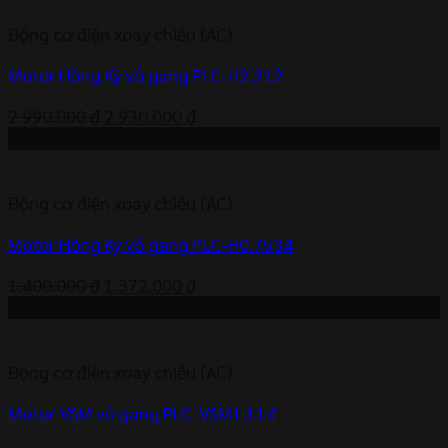
1.520.000 ₫.
là:
Động cơ điện xoay chiều (AC)
1.490.000 ₫.
Motor Hồng Ký vỏ gang PLC-H2.212
Giá
Giá
2.990.000
₫
2.930.000
₫
gốc
hiện
-2%
là:
tại
2.990.000 ₫.
là:
Động cơ điện xoay chiều (AC)
2.930.000 ₫.
Motor Hồng Ký vỏ gang PLC-H0.7534
Giá
Giá
1.400.000
₫
1.372.000
₫
gốc
hiện
-2%
là:
tại
1.400.000 ₫.
là:
Động cơ điện xoay chiều (AC)
1.372.000 ₫.
Motor VSM vỏ gang PLC-VSM1.114