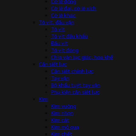
Cờ lê đóng
Cờ lê đai, cờ lê xích
Cờ lê khác
Tô vít, đầu vặn
Tô vít
Tô vít đầu khẩu
Đầu vít
Tô vít đóng
Chìa vặn lục giác, hoa khế
Cần siết lực
Cần siết chỉnh lực
Tay vặn
Bộ khẩu tuýt tay vặn
Phụ kiện cần siết lực
Kìm
Kìm vuông
Kìm nhọn
Kìm cắt
Kìm mỏ quạ
Kìm chết