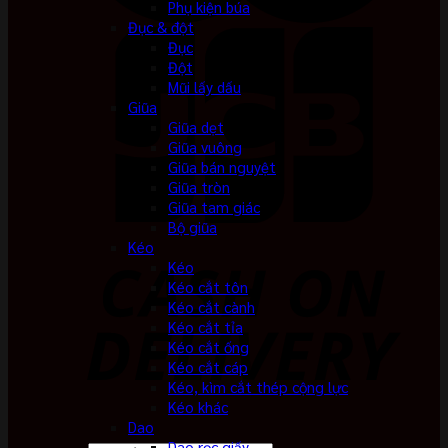
Phụ kiện búa
Đục & đột
Đục
Đột
Mũi lấy dấu
Giũa
Giũa dẹt
Giũa vuông
Giũa bán nguyệt
Giũa tròn
Giũa tam giác
Bộ giũa
Kéo
Kéo
Kéo cắt tôn
Kéo cắt cành
Kéo cắt tỉa
Kéo cắt ống
Kéo cắt cáp
Kéo, kìm cắt thép cộng lực
Kéo khác
Dao
Dao rọc giấy