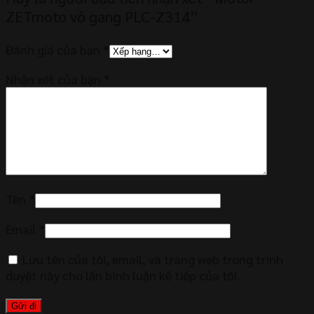
ZETmoto vỏ gang PLC-Z314”
Đánh giá của bạn
*
Nhận xét của bạn
*
Tên
*
Email
*
Lưu tên của tôi, email, và trang web trong trình
duyệt này cho lần bình luận kế tiếp của tôi.