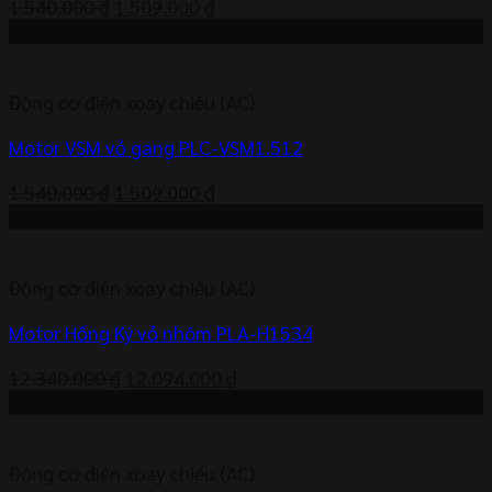
Giá
Giá
1.540.000
₫
1.509.000
₫
gốc
hiện
-2%
là:
tại
1.540.000 ₫.
là:
Động cơ điện xoay chiều (AC)
1.509.000 ₫.
Motor VSM vỏ gang PLC-VSM1.512
Giá
Giá
1.540.000
₫
1.509.000
₫
gốc
hiện
-2%
là:
tại
1.540.000 ₫.
là:
Động cơ điện xoay chiều (AC)
1.509.000 ₫.
Motor Hồng Ký vỏ nhôm PLA-H1534
Giá
Giá
12.340.000
₫
12.094.000
₫
gốc
hiện
-2%
là:
tại
12.340.000 ₫.
là:
Động cơ điện xoay chiều (AC)
12.094.000 ₫.