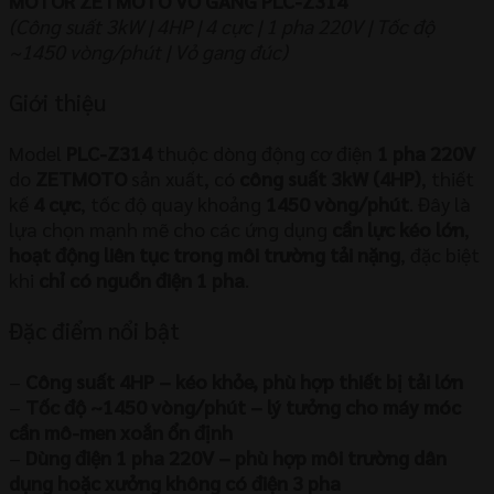
MOTOR ZETMOTO VỎ GANG PLC-Z314
(Công suất 3kW | 4HP | 4 cực | 1 pha 220V | Tốc độ
~1450 vòng/phút | Vỏ gang đúc)
Giới thiệu
Model
PLC-Z314
thuộc dòng động cơ điện
1 pha 220V
do
ZETMOTO
sản xuất, có
công suất 3kW (4HP)
, thiết
kế
4 cực
, tốc độ quay khoảng
1450 vòng/phút
. Đây là
lựa chọn mạnh mẽ cho các ứng dụng
cần lực kéo lớn
,
hoạt động liên tục trong môi trường tải nặng
, đặc biệt
khi
chỉ có nguồn điện 1 pha
.
Đặc điểm nổi bật
–
Công suất 4HP – kéo khỏe, phù hợp thiết bị tải lớn
–
Tốc độ ~1450 vòng/phút – lý tưởng cho máy móc
cần mô-men xoắn ổn định
–
Dùng điện 1 pha 220V – phù hợp môi trường dân
dụng hoặc xưởng không có điện 3 pha