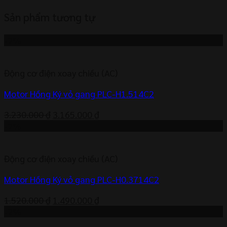
Sản phẩm tương tự
-2%
Động cơ điện xoay chiều (AC)
Motor Hồng Ký vỏ gang PLC-H1.514C2
Giá
Giá
3.230.000
₫
3.165.000
₫
gốc
hiện
-2%
là:
tại
3.230.000 ₫.
là:
Động cơ điện xoay chiều (AC)
3.165.000 ₫.
Motor Hồng Ký vỏ gang PLC-H0.3714C2
Giá
Giá
1.520.000
₫
1.490.000
₫
gốc
hiện
-2%
là:
tại