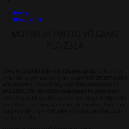
số
lượng
Mô tả
Đánh giá (0)
MOTOR ZETMOTO VỎ GANG
PLC-Z314
Công ty Cổ phần Điện máy Chuyên nghiệp
tự hào giới
thiệu đến quý khách hàng sản phẩm
MOTOR ZETMOTO
VỎ GANG PLC-Z314
(Công suất 3kW | 4HP | 4 cực | 1
pha 220V | Tốc độ ~1450 vòng/phút | Vỏ gang đúc)
–
một công cụ hỗ trợ đắc lực cho các công việc Biến điện
năng thành cơ năng, giúp giảm sức lao động thủ công,
nâng cao tiện nghi, tiết kiệm thời gian,tăng hiệu suất
– giảm ô nhiễm