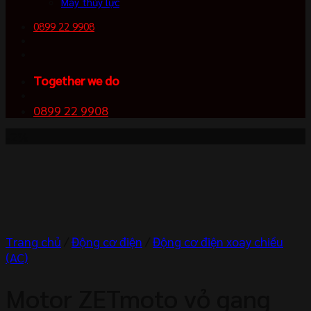
Máy thủy lực
0899 22 9908
Together we do
0899 22 9908
-2%
Trang chủ
/
Động cơ điện
/
Động cơ điện xoay chiều
(AC)
Motor ZETmoto vỏ gang