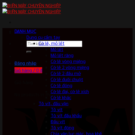
Skip
to
content
DANH MỤC
Dụng cụ cầm tay
Tìm
Cờ lê, mỏ lết
kiếm:
Mỏ lết
Mỏ lết răng
Cờ lê vòng miệng
Đăng nhập
Cờ lê 2 vòng miệng
Giỏ hàng /
0
₫
Cờ lê 2 đầu mở
Cờ lê đuôi chuột
Giỏ hàng
Cờ lê đóng
Cờ lê đai, cờ lê xích
No products in the cart.
Cờ lê khác
Tô vít, đầu vặn
Tô vít
Tô vít đầu khẩu
Đầu vít
Tô vít đóng
Chìa vặn lục giác, hoa khế