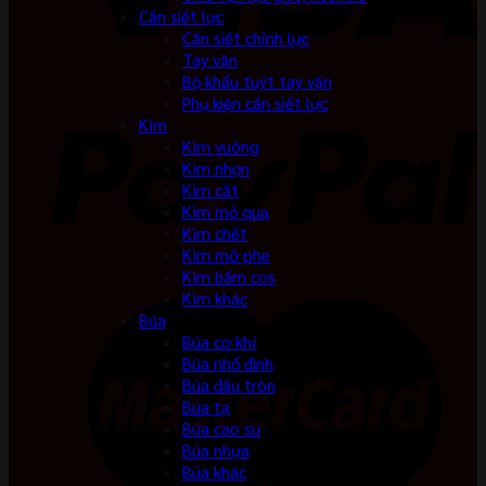
Cần siết lực
Cần siết chỉnh lực
Tay vặn
Bộ khẩu tuýt tay vặn
Phụ kiện cần siết lực
Kìm
Kìm vuông
Kìm nhọn
Kìm cắt
Kìm mỏ quạ
Kìm chết
Kìm mở phe
Kìm bấm cos
Kìm khác
Búa
Búa cơ khí
Búa nhổ đinh
Búa đầu tròn
Búa tạ
Búa cao su
Búa nhựa
Búa khác