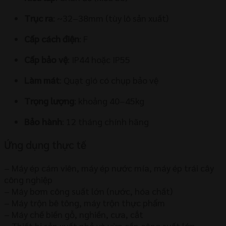
Trục ra
: ~32–38mm (tùy lô sản xuất)
Cấp cách điện
: F
Cấp bảo vệ
: IP44 hoặc IP55
Làm mát
: Quạt gió có chụp bảo vệ
Trọng lượng
: khoảng 40–45kg
Bảo hành
: 12 tháng chính hãng
Ứng dụng thực tế
– Máy ép cám viên, máy ép nước mía, máy ép trái cây
công nghiệp
– Máy bơm công suất lớn (nước, hóa chất)
– Máy trộn bê tông, máy trộn thực phẩm
– Máy chế biến gỗ, nghiền, cưa, cắt
– Thiết bị sản xuất nhỏ và vừa cần công suất lớn