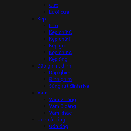
Cưa
Lưỡi cưa
Kẹp
Ê tô
Kẹp chữ C
Kẹp chữ F
Kẹp góc
Kẹp chữ A
Kẹp ống
Dập ghim, đinh
Dập ghim
Đinh ghim
Súng rút đinh rive
Vam
Vam 2 càng
Vam 3 càng
Vam khác
Uốn cắt ống
Uốn ống