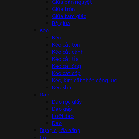
Giũa bán nguyệt
Giũa tròn
Giũa tam giác
Bộ giũa
Kéo
Kéo
Kéo cắt tôn
Kéo cắt cành
Kéo cắt tỉa
Kéo cắt ống
Kéo cắt cáp
Kéo, kìm cắt thép cộng lực
Kéo khác
Dao
Dao rọc giấy
Dao gấp
Lưỡi dao
Dao
Dụng cụ đa năng
Cưa