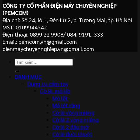
CÔNG TY CỔ PHẦN ĐIỆN MÁY CHUYÊN NGHIỆP
(PEMCOM)
Địa chỉ: Số 24, lô 1, Đền Lừ 2, p. Tương Mai, tp. Hà Nội
MST: 0109944542
Điện thoại: 0899 22 9908/ 084. 9191. 333
Email: pemcom.vn@gmail.com
dienmaychuyennghiep.vn@gmail.com
Tìm
kiếm:
DANH MỤC
Dụng cụ cầm tay
Cờ lê, mỏ lết
Mỏ lết
Mỏ lết răng
Cờ lê vòng miệng
Cờ lê 2 vòng miệng
Cờ lê 2 đầu mở
Cờ lê đuôi chuột