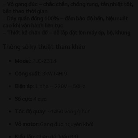
–
Vỏ gang đúc – chắc chắn, chống rung, tản nhiệt tốt,
bền theo thời gian
–
Dây quấn đồng 100% – đảm bảo độ bền, hiệu suất
cao khi vận hành liên tục
–
Thiết kế chân đế – dễ lắp đặt lên máy ép, bệ, khung
Thông số kỹ thuật tham khảo
Model
: PLC-Z314
Công suất
: 3kW (4HP)
Điện áp
: 1 pha – 220V – 50Hz
Số cực
: 4 cực
Tốc độ quay
: ~1450 vòng/phút
Vỏ motor
: Gang đúc nguyên khối
Kiểu lắp
: Chân đế (kiểu B3)